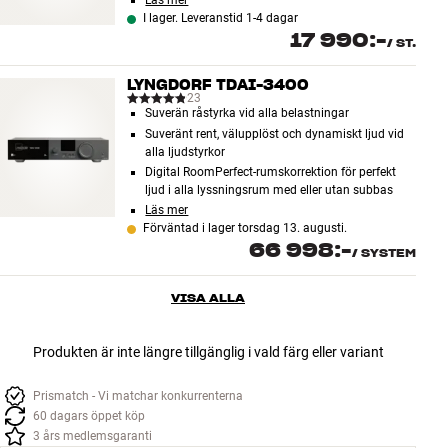
Läs mer
I lager. Leveranstid 1-4 dagar
17 990:-
/
ST.
LYNGDORF TDAI-3400
23
Suverän råstyrka vid alla belastningar
Suveränt rent, välupplöst och dynamiskt ljud vid
alla ljudstyrkor
Digital RoomPerfect-rumskorrektion för perfekt
ljud i alla lyssningsrum med eller utan subbas
Läs mer
Förväntad i lager torsdag 13. augusti.
66 998:-
/
SYSTEM
VISA ALLA
Produkten är inte längre tillgänglig i vald färg eller variant
Prismatch - Vi matchar konkurrenterna
60 dagars öppet köp
3 års medlemsgaranti