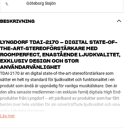
Göteborg Sisjön
BESKRIVNING
LYNGDORF TDAI-2170 – DIGITAL STATE-OF-
THE-ART-STEREOFÖRSTÄRKARE MED
ROOMPERFECT, ENASTÅENDE LJUDKVALITET,
EXKLUSIV DESIGN OCH STOR
ANVÄNDARVÄNLIGHET
TDAI-2170 är en digital state-of-the-art-stereoförstärkare som
sätter en helt ny standard för ljudkvalitet och funktionalitet i en
produkt som ändå är uppnåelig för vanliga musikälskare. Den är
den allra senaste medlemmen i en exklusiv familj digitala High End-
produkter från Lyngdorf – ett pärlband av produkter som har fått
beröm över hela världen för sin oöverträffade ljudkvalitet och sina
unika tekniska lösningar.
Läs mer
Med TDAI-2170 kan du vara helt säker på att klämma ut den sista
droppen ljudkvalitet ur dina musikkällor. Den digitala Equibit-