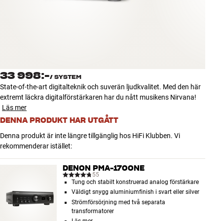
Tillbehör
INSPIRATION
MÄRKEN
33 998:-
/
SYSTEM
NYHETER
State-of-the-art digitalteknik och suverän ljudkvalitet. Med den här
extremt läckra digitalförstärkaren har du nått musikens Nirvana!
ERBJUDANDEN
Läs mer
DENNA PRODUKT HAR UTGÅTT
Hitta Butik
Denna produkt är inte längre tillgänglig hos HiFi Klubben. Vi
Kundtjänst
rekommenderar istället:
Logga in
Kundtjänst
DENON PMA-1700NE
Bygg med ljud
55
Tung och stabilt konstruerad analog förstärkare
Företag
Väldigt snygg aluminiumfinish i svart eller silver
Strömförsörjning med två separata
transformatorer