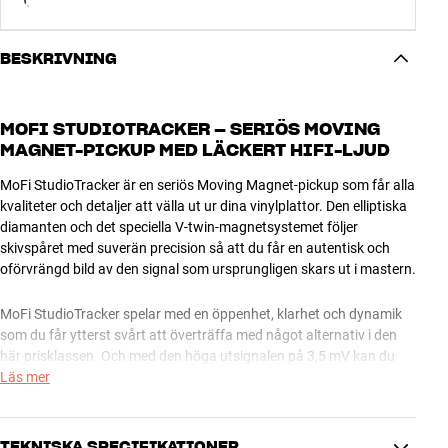
BESKRIVNING
MOFI STUDIOTRACKER – SERIÖS MOVING
MAGNET-PICKUP MED LÄCKERT HIFI-LJUD
MoFi StudioTracker är en seriös Moving Magnet-pickup som får alla
kvaliteter och detaljer att välla ut ur dina vinylplattor. Den elliptiska
diamanten och det speciella V-twin-magnetsystemet följer
skivspåret med suverän precision så att du får en autentisk och
oförvrängd bild av den signal som ursprungligen skars ut i mastern.
MoFi StudioTracker spelar med en öppenhet, klarhet och dynamik
som du får ytterst svårt att överträffa med något alternativ i den
här prisklassen. Och med den höga utsignalen på 3,5 mV kan du
utan problem kombinera StudioTracker med en vanlig MM-ingång
Läs mer
på din anläggning eller RIAA-förstärkare.
MoFi StudioTracker finns med ljusgrå finish.
TEKNISKA SPECIFIKATIONER