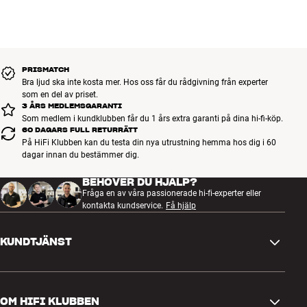
PRISMATCH
Bra ljud ska inte kosta mer. Hos oss får du rådgivning från experter
som en del av priset.
3 ÅRS MEDLEMSGARANTI
Som medlem i kundklubben får du 1 års extra garanti på dina hi-fi-köp.
60 DAGARS FULL RETURRÄTT
På HiFi Klubben kan du testa din nya utrustning hemma hos dig i 60
dagar innan du bestämmer dig.
BEHÖVER DU HJÄLP?
Fråga en av våra passionerade hi-fi-experter eller
kontakta kundservice.
Få hjälp
KUNDTJÄNST
Kontakta oss
OM HIFI KLUBBEN