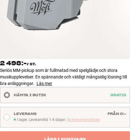
Tillbehör
INSPIRATION
MÄRKEN
NYHETER
2 498:-
/
ST.
ERBJUDANDEN
Seriös MM-pickup som är fullmatad med spelglädje och stora
musikupplevelser. En spännande och väldigt mångsidig lösning till
bra anläggningar.
Läs mer
Hitta Butik
Kundtjänst
HÄMTA I BUTIK
GRATIS
Logga in
Kundtjänst
Bygg med ljud
LEVERANS
FRÅN 0:-
Företag
I lager. Leveranstid 1-4 dagar.
Se leveransmetoder
I lager. Leveranstid 1-4 dagar
LÄGG I KUNDVAGN