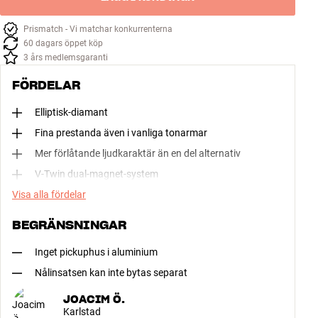
Prismatch - Vi matchar konkurrenterna
60 dagars öppet köp
3 års medlemsgaranti
FÖRDELAR
Elliptisk-diamant
Fina prestanda även i vanliga tonarmar
Mer förlåtande ljudkaraktär än en del alternativ
V-Twin dual-magnet-system
Visa alla fördelar
BEGRÄNSNINGAR
Inget pickuphus i aluminium
Nålinsatsen kan inte bytas separat
JOACIM Ö.
Karlstad