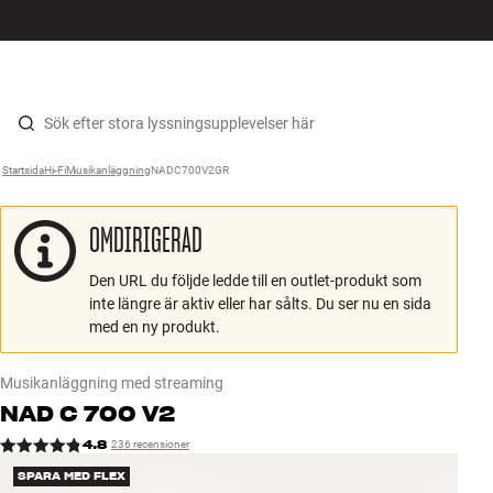
HiFi
MENY
HITTA BUTIK
LOGGA IN
KUNDVAGN
Högtalare
Hopp til innhold
Startsida
Hi-Fi
›
Musikanläggning
›
NADC700V2GR
›
Skivspelare
OMDIRIGERAD
Hörlurar
Den URL du följde ledde till en outlet-produkt som
Surround
inte längre är aktiv eller har sålts. Du ser nu en sida
med en ny produkt.
TV
Musikanläggning med streaming
System
NAD
C 700 V2
4.8
236 recensioner
Kablar
SPARA MED FLEX