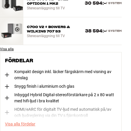
30 594:-
OPTICON 1 MK2
/
SYSTEM
Stereoanläggning till TV
C700 V2 + BOWERS &
38 594:-
WILKINS 707 S3
/
SYSTEM
Stereoanläggning till TV
Visa alla
FÖRDELAR
Kompakt design inkl. läcker färgskärm med visning av
omslag
Snygg finish i aluminium och glas
Inbyggd Hybrid Digital-stereoförstärkare på 2 x 80 watt
med hifi-ljud i bra kvalitet
HDMI/eARC för digitalt TV-ljud med automatisk på/av
och ljudreglering via din TV:s fjärrkontroll
Visa alla fördelar