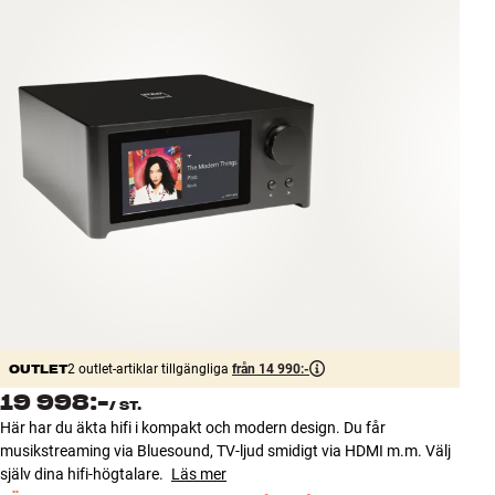
Tillbehör
INSPIRATION
MÄRKEN
NYHETER
ERBJUDANDEN
Hitta Butik
Kundtjänst
Logga in
OUTLET
Kundtjänst
2 outlet-artiklar tillgängliga
från 14 990:-
Bygg med ljud
19 998:-
/
ST.
Företag
Här har du äkta hifi i kompakt och modern design. Du får
musikstreaming via Bluesound, TV-ljud smidigt via HDMI m.m. Välj
själv dina hifi-högtalare.
Läs mer