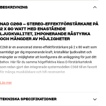
BESKRIVNING
NAD C268 – STEREO-EFFEKTFÖRSTÄRKARE PÅ
2 X 80 WATT MED ENASTÅENDE
LJUDKVALITET, IMPONERANDE RÅSTYRKA
OCH MÄNGDER AV MÖJLIGHETER
C268 är en avancerad stereo-effektförstärkare på 2 x 80 watt som
samtidigt ger dig imponerande kraft, kristallklar ljudkvalitet och
mängder av möjligheter att konfigurera din anläggning för just ditt
behov. Här får du samma högeffektiva klass D-förstärkarteknik
som redan gjort den integrerade systermodellen C368 till en favorit
för många musikälskare och hifi-recensenter.
Möjligheten att bryggkoppla förstärkaren till hela 300 watt* i mono
Läs mer
gör att du kan få kraft nog att driva även de mest tungdrivna
högtalare. Eller så kan du bi-ampa dina högtalare om du föredrar
det. C268 klarar allt.
TEKNISKA SPECIFIKATIONER