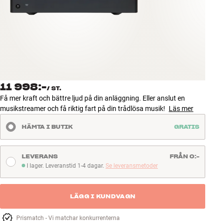
Tillbehör
INSPIRATION
MÄRKEN
NYHETER
11 998:-
/
ST.
Få mer kraft och bättre ljud på din anläggning. Eller anslut en
ERBJUDANDEN
musikstreamer och få riktig fart på din trådlösa musik!
Läs mer
HÄMTA I BUTIK
GRATIS
Hitta Butik
Kundtjänst
Logga in
LEVERANS
FRÅN 0:-
Kundtjänst
I lager. Leveranstid 1-4 dagar.
Se leveransmetoder
I lager. Leveranstid 1-4 dagar
Bygg med ljud
Företag
LÄGG I KUNDVAGN
Prismatch - Vi matchar konkurrenterna