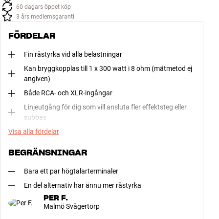
60 dagars öppet köp
3 års medlemsgaranti
FÖRDELAR
Fin råstyrka vid alla belastningar
Kan bryggkopplas till 1 x 300 watt i 8 ohm (mätmetod ej
angiven)
Både RCA- och XLR-ingångar
Linjeutgång för dig som vill ansluta fler effektsteg eller
subbas
Visa alla fördelar
BEGRÄNSNINGAR
Bara ett par högtalarterminaler
En del alternativ har ännu mer råstyrka
PER F.
Malmö Svågertorp