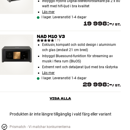
Inbyggd Hybrid Digital-stereoförstärkare på 2 x 80
watt med hifi-ljud i bra kvalitet
Läs mer
I lager. Leveranstid 1-4 dagar
19 998:-
/
ST.
NAD M10 V3
179
Exklusiv, kompakt och solid design i aluminium
och glas (endast 21 cm bred)
Inbyggd Bluesound-funktion för streaming av
musik i flera rum (BluOS)
Extremt rent och detaljerat ljud med bra råstyrka
Läs mer
I lager. Leveranstid 1-4 dagar
29 998:-
/
ST.
VISA ALLA
Produkten är inte längre tillgänglig i vald färg eller variant
Prismatch - Vi matchar konkurrenterna