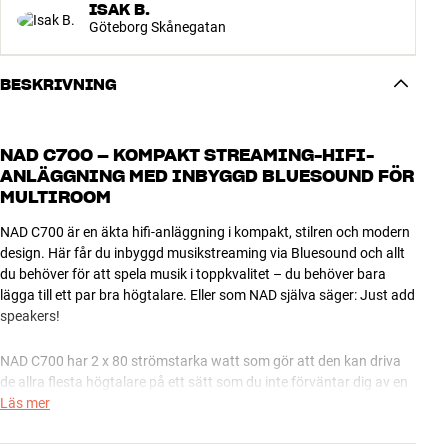
ISAK B.
Göteborg Skånegatan
BESKRIVNING
NAD C700 – KOMPAKT STREAMING-HIFI-
ANLÄGGNING MED INBYGGD BLUESOUND FÖR
MULTIROOM
NAD C700 är en äkta hifi-anläggning i kompakt, stilren och modern
design. Här får du inbyggd musikstreaming via Bluesound och allt
du behöver för att spela musik i toppkvalitet – du behöver bara
lägga till ett par bra högtalare. Eller som NAD själva säger: Just add
speakers!
NAD C700 har 2 x 80 strömstarka watt som gör att den kan driva
de allra flesta högtalare på ett sätt som du inte förväntar dig av en
så här kompakt förstärkare. Koppla till exempel ihop C700 med ett
Läs mer
par kompakta hifi-högtalare från DALI eller Bowers & Wilkins – så
har du en fantastiskt välspelande, kompakt och stilren