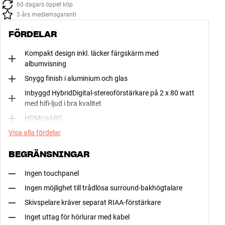
60 dagars öppet köp
3 års medlemsgaranti
FÖRDELAR
Kompakt design inkl. läcker färgskärm med
albumvisning
Snygg finish i aluminium och glas
Inbyggd HybridDigital-stereoförstärkare på 2 x 80 watt
med hifi-ljud i bra kvalitet
HDMI/eARC
Visa alla fördelar
BEGRÄNSNINGAR
Ingen touchpanel
Ingen möjlighet till trådlösa surround-bakhögtalare
Skivspelare kräver separat RIAA-förstärkare
Inget uttag för hörlurar med kabel