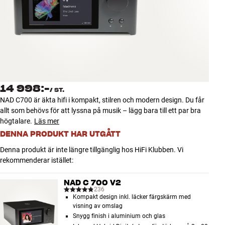
Tillbehör
INSPIRATION
MÄRKEN
NYHETER
14 998:-
/
ST.
NAD C700 är äkta hifi i kompakt, stilren och modern design. Du får
ERBJUDANDEN
allt som behövs för att lyssna på musik – lägg bara till ett par bra
högtalare.
Läs mer
DENNA PRODUKT HAR UTGÅTT
Hitta Butik
Kundtjänst
Denna produkt är inte längre tillgänglig hos HiFi Klubben. Vi
Logga in
rekommenderar istället:
Kundtjänst
Bygg med ljud
NAD C 700 V2
Företag
236
Kompakt design inkl. läcker färgskärm med
visning av omslag
Snygg finish i aluminium och glas