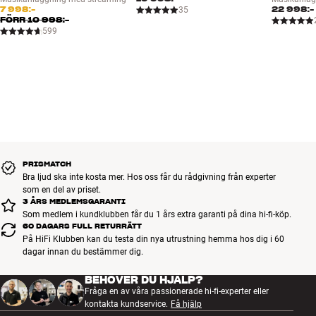
7 998:-
22 998:-
35
FÖRR
10 998:-
599
PRISMATCH
Bra ljud ska inte kosta mer. Hos oss får du rådgivning från experter
som en del av priset.
3 ÅRS MEDLEMSGARANTI
Som medlem i kundklubben får du 1 års extra garanti på dina hi-fi-köp.
60 DAGARS FULL RETURRÄTT
På HiFi Klubben kan du testa din nya utrustning hemma hos dig i 60
dagar innan du bestämmer dig.
BEHÖVER DU HJÄLP?
Fråga en av våra passionerade hi-fi-experter eller
kontakta kundservice.
Få hjälp