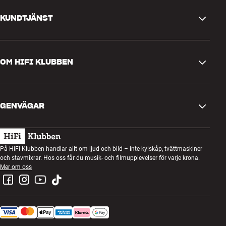
KUNDTJÄNST
Kontakta oss
OM HIFI KLUBBEN
Frågor och svar
Retur och reklamation
Hitta butik
Ångra beställning
GENVÄGAR
Om oss
Leverans
Kundklubb
Presentkort
Köpvillkor
Lyssnarkväll
På HiFi Klubben handlar allt om ljud och bild – inte kylskåp, tvättmaskiner
Bygg med ljud
och stavmixrar. Hos oss får du musik- och filmupplevelser för varje krona.
Integritetspolicy
Tävlingar
Mer om oss
Montering och installation
Jobb i HiFi Klubben
Hyr en SOUNDBOKS
Retur av elavfall