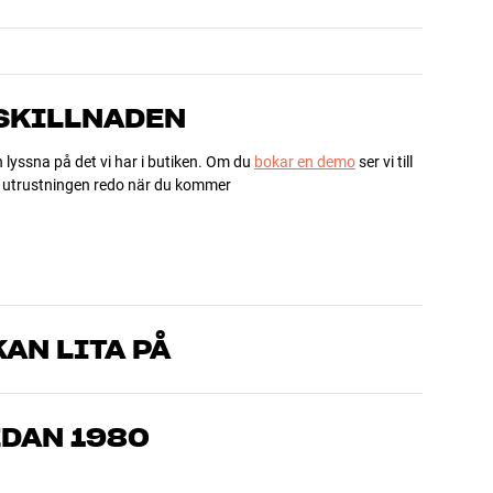
 SKILLNADEN
h lyssna på det vi har i butiken. Om du
bokar en demo
ser vi till
ha utrustningen redo när du kommer
AN LITA PÅ
som kan produkterna och brinner för riktigt bra ljud – både till
mmer om, så hjälper vi dig att hitta den lösning som passar
EDAN 1980
, hemmabio och TV är noggrant utvalda och byggda för att