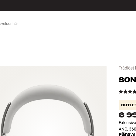
ÖR
Trådlöst
SON
OUTLE
6 9
Exklusiva
ANC, 360 
Färg
Vit