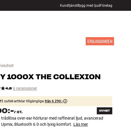
Kundtjänst
Bygg med ljud
Företag
HITTA BUTIK
LOGGA IN
KUNDVAGN
INSPIRATION
MÄRKEN
NYHETER
ERBJUDANDEN
 headset
Y
1000X THE COLLEXION
4.8
6 recensioner
T
3 outlet-artiklar tillgängliga
från 6 290:-
90:-
NYHET
/
ST.
 trådlösa over-ear-hörlurar med raffinerat ljud, avancerad
Upmix, Bluetooth 6.0 och lyxig komfort.
Läs mer