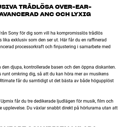
USIVA TRÅDLÖSA OVER-EAR-
 AVANCERAD ANC OCH LYXIG
ån Sony för dig som vill ha kompromisslös trådlös
lika exklusiv som den ser ut. Här får du en raffinerad
ncerad processorkraft och finjustering i samarbete med
lan den djupa, kontrollerade basen och den öppna diskanten.
ts runt omkring dig, så att du kan höra mer av musikens
ltimate får du samtidigt ut det bästa av både högupplöst
ix får du tre dedikerade ljudlägen för musik, film och
e upplevelse. Du växlar snabbt direkt på hörlurarna utan att