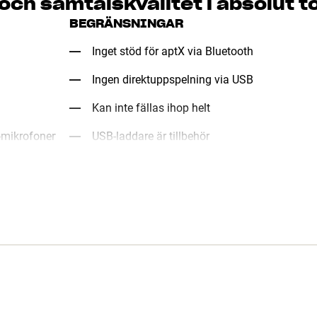
 och samtalskvalitet i absolut 
BEGRÄNSNINGAR
Inget stöd för aptX via Bluetooth
Ingen direktuppspelning via USB
Kan inte fällas ihop helt
-mikrofoner
USB-laddare är tillbehör