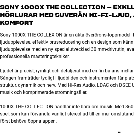
SONY 1000X THE COLLECTION – EXKL
HÖRLURAR MED SUVERÄN HI-FI-LJUD,
KOMFORT
Sony 1000X THE COLLEXION är en äkta överörons-toppmodell fr
ljudupplevelse, effektiv brusreducering och en design som känns 
ljudupplevelse med en ny specialutvecklad 30 mm-drivrutin, ava
professionella masteringtekniker.
Ljudet är precist, rymligt och detaljerat med en fin balans mel
Sången framträder tydligt i ljudbilden och instrumenten får pla
struktur, dynamik och nerv. Med Hi-Res Audio, LDAC och DSEE U
musik och komprimerade strömningsfiler.
1000X THE COLLECTION handlar inte bara om musik. Med 360 Upm
spel, som kan förvandla vanligt stereoljud till en mer omslutand
först behöva öppna appen.