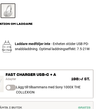
ATION OM LADDARE
Laddare medföljer inte
- Enheten stöder USB PD-
7.5 - 21W,
snabbladdning. Optimal laddningseffekt: 7.5-21W
Fast Charge
FAST CHARGER USB-C + A
198:-
/
ST.
Adapter
Lägg till tillsammans med Sony 1000X THE
COLLEXION
ÄMTA I BUTIK
GRATIS