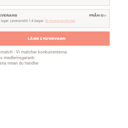
EVERANS
FRÅN 0:-
I lager. Leveranstid 1-4 dagar.
Se leveransmetoder
lager. Leveranstid 1-4 dagar
LÄGG I KUNDVAGN
smatch - Vi matchar konkurrenterna
rs medlemsgaranti
sna innan du handlar