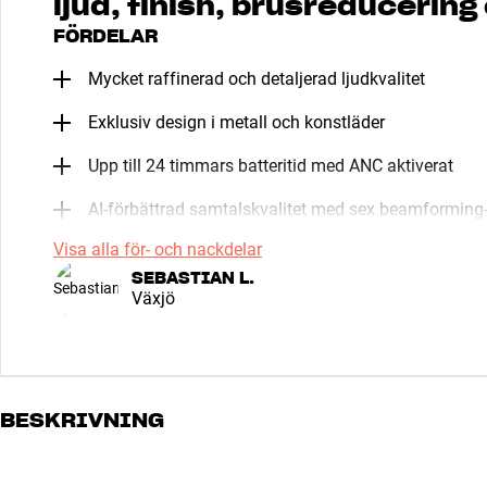
ljud, finish, brusreducering
FÖRDELAR
Mycket raffinerad och detaljerad ljudkvalitet
Exklusiv design i metall och konstläder
Upp till 24 timmars batteritid med ANC aktiverat
AI-förbättrad samtalskvalitet med sex beamforming
Visa alla för- och nackdelar
SEBASTIAN L.
Växjö
BESKRIVNING