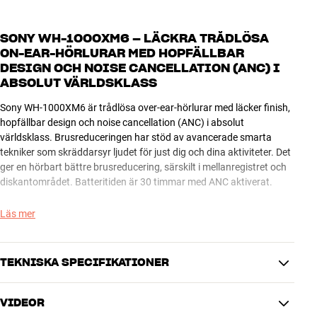
SONY WH-1000XM6 – LÄCKRA TRÅDLÖSA
ON-EAR-HÖRLURAR MED HOPFÄLLBAR
DESIGN OCH NOISE CANCELLATION (ANC) I
ABSOLUT VÄRLDSKLASS
Sony WH-1000XM6 är trådlösa over-ear-hörlurar med läcker finish,
hopfällbar design och noise cancellation (ANC) i absolut
världsklass. Brusreduceringen har stöd av avancerade smarta
tekniker som skräddarsyr ljudet för just dig och dina aktiviteter. Det
ger en hörbart bättre brusreducering, särskilt i mellanregistret och
diskantområdet. Batteritiden är 30 timmar med ANC aktiverat.
Brusreduceringen är aktiverad oavsett om du lyssnar på musik eller
Läs mer
ej. Därmed kan du också få enorm glädje av Sony WH-1000XM6 om
du till exempel ska sova på ett plan över Atlanten. Om du vill njuta
av musik i hög ljudkvalitet samtidigt som du slipper höra
TEKNISKA SPECIFIKATIONER
omgivningen så hittar du inget bättre än det här. Att komforten
samtidigt håller absolut toppklass, med mjuka öronkuddar,
VIDEOR
lättviktsdesign och läcker touchkontroll på öronkåpan gör det bara
LJUD / ANSLUTNING