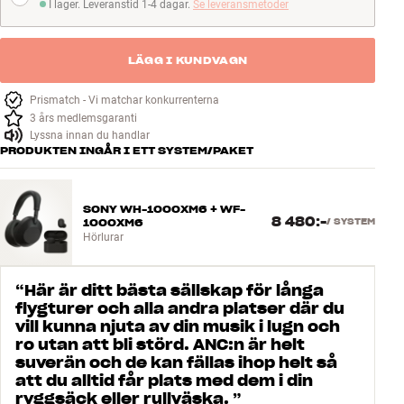
I lager. Leveranstid 1-4 dagar.
Se leveransmetoder
I lager. Leveranstid 1-4 dagar
LÄGG I KUNDVAGN
Prismatch - Vi matchar konkurrenterna
3 års medlemsgaranti
Lyssna innan du handlar
PRODUKTEN INGÅR I ETT SYSTEM/PAKET
SONY WH-1000XM6 + WF-
8 480:-
1000XM6
/
SYSTEM
Hörlurar
“
Här är ditt bästa sällskap för långa
flygturer och alla andra platser där du
vill kunna njuta av din musik i lugn och
ro utan att bli störd. ANC:n är helt
suverän och de kan fällas ihop helt så
att du alltid får plats med dem i din
ryggsäck eller rullväska.
”