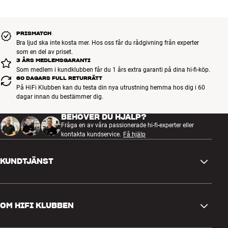
du lade dem senast.
Mer från Sony
PRISMATCH
Bra ljud ska inte kosta mer. Hos oss får du rådgivning från experter
som en del av priset.
3 ÅRS MEDLEMSGARANTI
Som medlem i kundklubben får du 1 års extra garanti på dina hi-fi-köp.
60 DAGARS FULL RETURRÄTT
På HiFi Klubben kan du testa din nya utrustning hemma hos dig i 60
dagar innan du bestämmer dig.
BEHÖVER DU HJÄLP?
Fråga en av våra passionerade hi-fi-experter eller
kontakta kundservice.
Få hjälp
KUNDTJÄNST
Kontakta oss
OM HIFI KLUBBEN
Frågor och svar