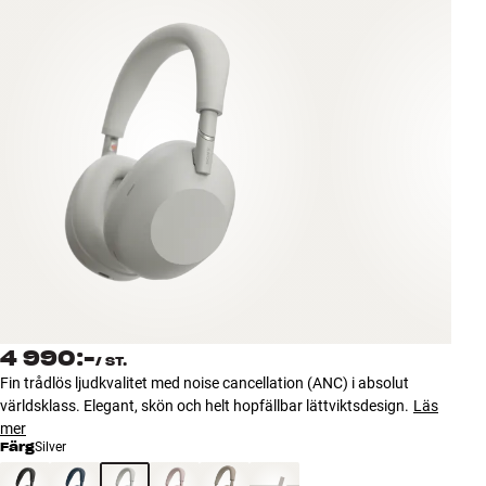
Tillbehör
INSPIRATION
MÄRKEN
NYHETER
ERBJUDANDEN
Hitta Butik
Kundtjänst
Logga in
4 990:-
/
ST.
Kundtjänst
Fin trådlös ljudkvalitet med noise cancellation (ANC) i absolut
Bygg med ljud
världsklass. Elegant, skön och helt hopfällbar lättviktsdesign.
Läs
Företag
mer
Färg
Silver