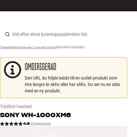
HiFi
MENY
HITTA BUTIK
LOGGA IN
KUNDVAGN
Högtalare
Hopp til innhold
Startsida
Hörlurar
›
On-ear / over-ear hörlurar
›
SONYWH1000XM6S
›
Skivspelare
OMDIRIGERAD
Hörlurar
Den URL du följde ledde till en outlet-produkt som
Surround
inte längre är aktiv eller har sålts. Du ser nu en sida
med en ny produkt.
TV
Trådlöst headset
System
SONY
WH-1000XM6
4.8
65 recensioner
Kablar