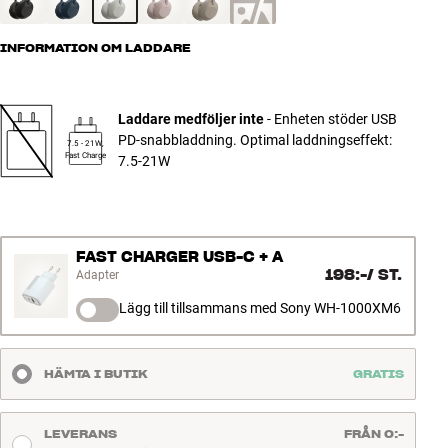
INFORMATION OM LADDARE
Laddare medföljer inte
- Enheten stöder USB
PD-snabbladdning. Optimal laddningseffekt:
7.5 - 21W,
Fast Charge
7.5-21W
FAST CHARGER USB-C + A
198:-
/
ST.
Adapter
Lägg till tillsammans med Sony WH-1000XM6
HÄMTA I BUTIK
GRATIS
LEVERANS
FRÅN 0:-