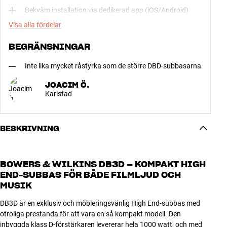
Bekväm installation via dedikerad app (iOS/Android)
Visa alla fördelar
BEGRÄNSNINGAR
Inte lika mycket råstyrka som de större DBD-subbasarna
JOACIM Ö.
Karlstad
BESKRIVNING
BOWERS & WILKINS DB3D – KOMPAKT HIGH
END-SUBBAS FÖR BÅDE FILMLJUD OCH
MUSIK
DB3D är en exklusiv och möbleringsvänlig High End-subbas med
otroliga prestanda för att vara en så kompakt modell. Den
inbyggda klass D-förstärkaren levererar hela 1000 watt, och med