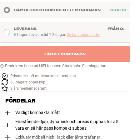
HÄMTA HOS STOCKHOLM FLEMINGGATAN
GRATIS
LEVERANS
FRÅN 0:-
I lager. Leveranstid 1-2 dagar.
Se leveransmetoder
I lager. Leveranstid 1-2 dagar
LÄGG I KUNDVAGN
Produkten finns på HiFi Klubben Stockholm Fleminggatan
Prismatch - Vi matchar konkurrenterna
60 dagars öppet köp
3 års medlemsgaranti
FÖRDELAR
Väldigt kompakta mått
Enastående djup, dynamisk och precis djupbas för att
vara en så här pass kompakt subbas
Exklusiv möbelfinish i lack eller äkta träfaner