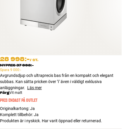
Tillbehör
INSPIRATION
MÄRKEN
NYHETER
28 998:-
/
ST.
ERBJUDANDEN
NYPRIS
37 998:-
Spara
9 000:-
Avgrundsdjup och ultraprecis bas från en kompakt och elegant
Hitta Butik
subbas. Kan sätta pricken över ’i’ även i väldigt exklusiva
Kundtjänst
anläggningar.
Läs mer
Logga in
Färg
Vit matt
Kundtjänst
PRIS ENDAST PÅ OUTLET
Bygg med ljud
Originalkartong
:
Ja
Företag
Komplett tillbehör
:
Ja
Produkten är i nyskick. Har varit öppnad eller returnerad.