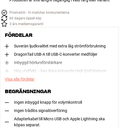
Produkten är inte längre tillgänglig i vald färg eller variant
Prismatch - Vi matchar konkurrenterna
60 dagars öppet köp
3 års medlemsgaranti
FÖRDELAR
Suverän ljudkvalitet med extra låg strömförbrukning
DragonTail USB-A till USB-C-konverter medföljer
Inbyggd hörlursförstärkare
Hög uteffekt – kan driva krävande High End-hörlurar
Visa alla fördelar
BEGRÄNSNINGAR
Ingen inbyggd knapp för volymkontroll
Ingen trådlös signalöverföring
Adapterkabel till Micro USB och Apple Lightning ska
köpas separat.