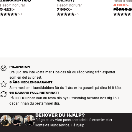
ZEBRANO-TRÄ)
VALNÖT)
Head-fi hör
DragonFly Cobalt är utrustad med en exklusiv 24-bitars ESS D/A-
4 390:-
Head-fi hörlurar
Head-fi hörlurar
omvandlare som kan spela upp högupplösta musikfiler i upp till 24
5 423:-
7 990:-
FÖRR
5 2
60
76
bit/96 Hz via USB. Det här är betydligt högre än CD-kvalitet och du
kommer att höra tydliga skillnader i form av betydligt bättre
detaljåtergivning, dynamik, rumskänsla och allmän musikalitet i
ljudbilden.
Mer från AudioQuest
PRISMATCH
Bra ljud ska inte kosta mer. Hos oss får du rådgivning från experter
som en del av priset.
3 ÅRS MEDLEMSGARANTI
Som medlem i kundklubben får du 1 års extra garanti på dina hi-fi-köp.
60 DAGARS FULL RETURRÄTT
På HiFi Klubben kan du testa din nya utrustning hemma hos dig i 60
dagar innan du bestämmer dig.
BEHÖVER DU HJÄLP?
Fråga en av våra passionerade hi-fi-experter eller
kontakta kundservice.
Få hjälp