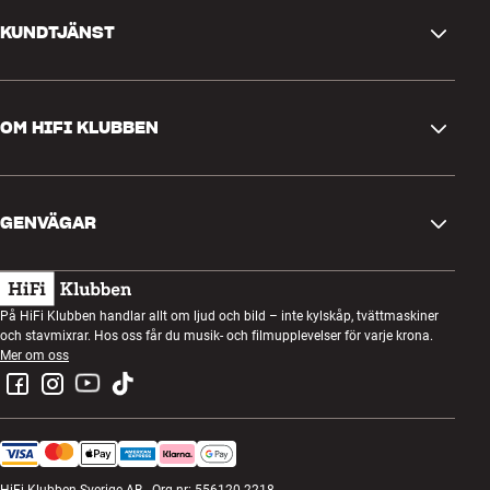
KUNDTJÄNST
Kontakta oss
OM HIFI KLUBBEN
Frågor och svar
Retur och reklamation
Hitta butik
Ångra beställning
GENVÄGAR
Om oss
Leverans
Kundklubb
Presentkort
Köpvillkor
Lyssnarkväll
På HiFi Klubben handlar allt om ljud och bild – inte kylskåp, tvättmaskiner
Bygg med ljud
och stavmixrar. Hos oss får du musik- och filmupplevelser för varje krona.
Integritetspolicy
Tävlingar
Mer om oss
Montering och installation
Jobb i HiFi Klubben
Hyr en SOUNDBOKS
Retur av elavfall