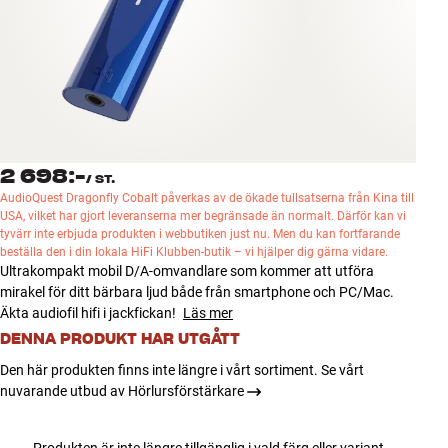
Tillbehör
INSPIRATION
MÄRKEN
NYHETER
2 698:-
/
ST.
AudioQuest Dragonfly Cobalt påverkas av de ökade tullsatserna från Kina till
USA, vilket har gjort leveranserna mer begränsade än normalt. Därför kan vi
ERBJUDANDEN
tyvärr inte erbjuda produkten i webbutiken just nu. Men du kan fortfarande
beställa den i din lokala HiFi Klubben-butik – vi hjälper dig gärna vidare.
Hitta Butik
Ultrakompakt mobil D/A-omvandlare som kommer att utföra
Kundtjänst
mirakel för ditt bärbara ljud både från smartphone och PC/Mac.
Logga in
Äkta audiofil hifi i jackfickan!
Läs mer
Kundtjänst
DENNA PRODUKT HAR UTGÅTT
Bygg med ljud
Den här produkten finns inte längre i vårt sortiment. Se vårt
Företag
nuvarande utbud av Hörlursförstärkare