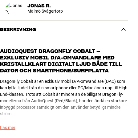
JONAS R.
Malmö Svågertorp
BESKRIVNING
AUDIOQUEST DRAGONFLY COBALT –
EXKLUSIV MOBIL D/A-OMVANDLARE MED
KRISTALLKLART DIGITALT LJUD BÅDE TILL
DATOR OCH SMARTPHONE/SURFPLATTA
DragonFly Cobalt är en exklusiv mobil D/A-omvandlare (DAC) som
kan lyfta ljudet från din smartphone eller PC/Mac ända upp till High
End-klassen. Trots att Cobalt är mindre än de billigare DragonFly-
modellerna från AudioQuest (Red/Black), har den ändå en starkare
inbyggd processor samtidigt om den använder betydligt mindre
ström.
Den avancerade 64-bitars digitala volymkontrollen bidrar till att ge
Läs mer
en helt enastående tydlig och brusfri återgivning. Och den