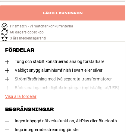
LÄGG I KUNDVAGN
Prismatch - Vi matchar konkurrenterna
60 dagars öppet köp
3 års medlemsgaranti
FÖRDELAR
Tung och stabilt konstruerad analog förstärkare
Väldigt snygg aluminiumfinish i svart eller silver
Strömförsörjning med två separata transformatorer
Både analoga och digitala ingångar (optisk/digital/USB)
Visa alla fördelar
BEGRÄNSNINGAR
Ingen inbyggd nätverksfunktion, AirPlay eller Bluetooth
Inga integrerade streamingtjänster