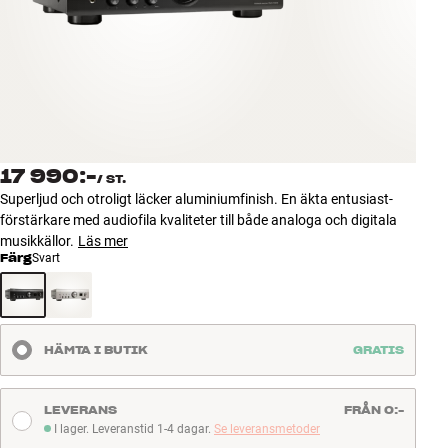
Tillbehör
INSPIRATION
MÄRKEN
NYHETER
17 990:-
/
ST.
Superljud och otroligt läcker aluminiumfinish. En äkta entusiast-
ERBJUDANDEN
förstärkare med audiofila kvaliteter till både analoga och digitala
musikkällor.
Läs mer
Färg
Svart
Hitta Butik
Kundtjänst
Logga in
Kundtjänst
HÄMTA I BUTIK
GRATIS
Bygg med ljud
Företag
LEVERANS
FRÅN 0:-
I lager. Leveranstid 1-4 dagar.
Se leveransmetoder
I lager. Leveranstid 1-4 dagar