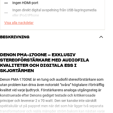
Ingen HDMI-port
Ingen direkt digital avspelning från USB-lagringsmedia
eller iPod/iPhone
Visa alla nackdelar
BESKRIVNING
DENON PMA-1700NE – EXKLUSIV
STEREOFÖRSTÄRKARE MED AUDIOFILA
KVALITETER OCH DIGITALA ESS I
SKJORTÄRMEN
Denon PMA-1700NE är en tung och audiofil stereoförstärkare som
utan problem kan driva även notoriskt ”svåra” högtalare i förträfflig
kvalitet vid varje ljudtryck. Förstärkarens analoga utgångssteg är
konstruerade efter Denons gediget testade och kritikerrosade
principer och levererar 2 x 70 watt. Den ser kanske inte särskilt
spektakulär ut på pappret men när det som här ligger två separata
transformatorer och rejäla mängder ström bakom kan nästan varje