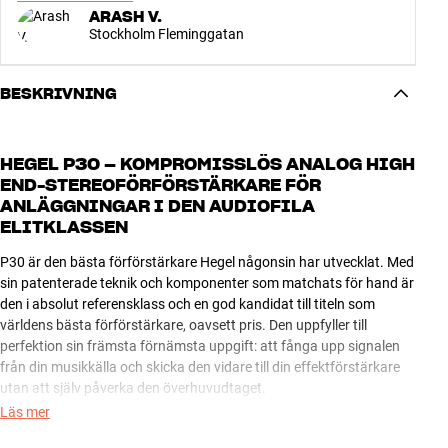
ARASH V.
Stockholm Fleminggatan
BESKRIVNING
HEGEL P30 – KOMPROMISSLÖS ANALOG HIGH
END-STEREOFÖRFÖRSTÄRKARE FÖR
ANLÄGGNINGAR I DEN AUDIOFILA
ELITKLASSEN
P30 är den bästa förförstärkare Hegel någonsin har utvecklat. Med
sin patenterade teknik och komponenter som matchats för hand är
den i absolut referensklass och en god kandidat till titeln som
världens bästa förförstärkare, oavsett pris. Den uppfyller till
perfektion sin främsta förnämsta uppgift: att fånga upp signalen
från din musikkälla och skicka den vidare till din effektförstärkare
utan att själv påverka den överhuvudtaget.
Läs mer
P30 är en given matchning till Hegels egen effektförstärkare H30,