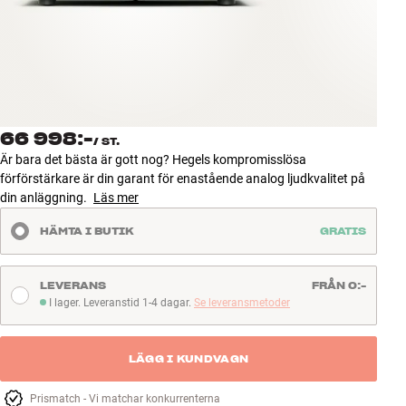
Tillbehör
INSPIRATION
MÄRKEN
66 998:-
/
ST.
NYHETER
Är bara det bästa är gott nog? Hegels kompromisslösa
förförstärkare är din garant för enastående analog ljudkvalitet på
ERBJUDANDEN
din anläggning.
Läs mer
HÄMTA I BUTIK
GRATIS
Hitta Butik
Kundtjänst
Logga in
LEVERANS
FRÅN 0:-
Kundtjänst
I lager. Leveranstid 1-4 dagar.
Se leveransmetoder
I lager. Leveranstid 1-4 dagar
Bygg med ljud
Företag
LÄGG I KUNDVAGN
Prismatch - Vi matchar konkurrenterna