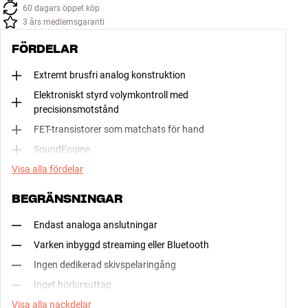
60 dagars öppet köp
3 års medlemsgaranti
FÖRDELAR
Extremt brusfri analog konstruktion
Elektroniskt styrd volymkontroll med
precisionsmotstånd
FET-transistorer som matchats för hand
SoundEngine
Visa alla fördelar
BEGRÄNSNINGAR
Endast analoga anslutningar
Varken inbyggd streaming eller Bluetooth
Ingen dedikerad skivspelaringång
Inget hörlursuttag
Visa alla nackdelar