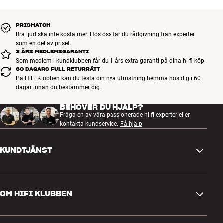
PRISMATCH
Bra ljud ska inte kosta mer. Hos oss får du rådgivning från experter
som en del av priset.
3 ÅRS MEDLEMSGARANTI
Som medlem i kundklubben får du 1 års extra garanti på dina hi-fi-köp.
60 DAGARS FULL RETURRÄTT
På HiFi Klubben kan du testa din nya utrustning hemma hos dig i 60
dagar innan du bestämmer dig.
BEHÖVER DU HJÄLP?
Fråga en av våra passionerade hi-fi-experter eller
kontakta kundservice.
Få hjälp
KUNDTJÄNST
Kontakta oss
OM HIFI KLUBBEN
Frågor och svar
Retur och reklamation