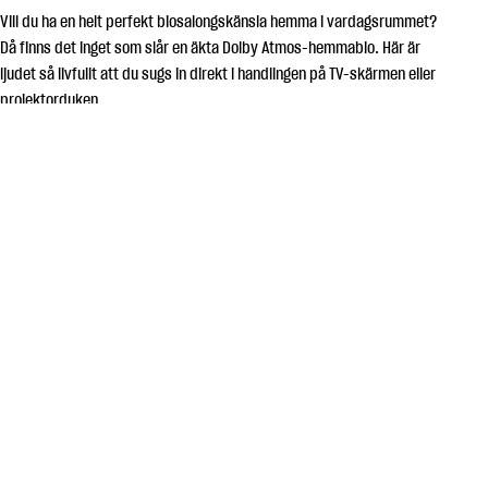
Vill du ha en helt perfekt biosalongskänsla hemma i vardagsrummet?
Då finns det inget som slår en äkta Dolby Atmos-hemmabio. Här är
ljudet så livfullt att du sugs in direkt i handlingen på TV-skärmen eller
projektorduken.
DOLBY ATMOS
VAD ÄR DET?
Dolby Atmos är ett avancerat surround-ljudformat som lägger till
en höjdkänsla i din surround-upplevelse, där ljudet redan innan
kommer framifrån, bakifrån och (kanske) från sidan. På så sätt blir
det möjligt att skapa ett otroligt verklighetstroget 3D-ljud där du
befinner dig mitt i händelsernas centrum och verkligen kan leva dig
in i handlingen. Du får en helt fantastisk och medryckande
ljudupplevelse både till film, TV och gaming, och en sådan
anläggning kan även spela musik i strålande kvalitet. En storslagen
konsert i full Atmos-surround är en upplevelse som kan ge dig
gåshud gång på gång.