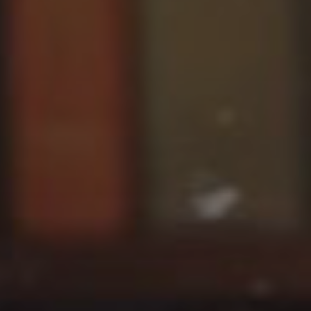
Tillbehör
INSPIRATION
MÄRKEN
NYHETER
ERBJUDANDEN
Hitta Butik
Kundtjänst
Logga in
Kundtjänst
Bygg med ljud
Företag