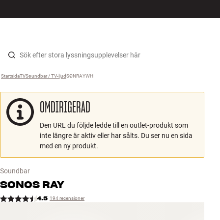
HiFi
MENY
HITTA BUTIK
LOGGA IN
KUNDVAGN
Högtalare
Hopp til innhold
Startsida
TV
›
Soundbar / TV-ljud
›
SONRAYWH
›
Skivspelare
OMDIRIGERAD
Hörlurar
Den URL du följde ledde till en outlet-produkt som
Surround
inte längre är aktiv eller har sålts. Du ser nu en sida
med en ny produkt.
TV
Soundbar
System
SONOS
RAY
4.5
194 recensioner
Kablar