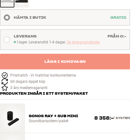
HÄMTA I BUTIK
GRATIS
LEVERANS
FRÅN 0:-
I lager. Leveranstid 1-4 dagar.
Se leveransmetoder
I lager. Leveranstid 1-4 dagar
LÄGG I KUNDVAGN
Prismatch - Vi matchar konkurrenterna
60 dagars öppet köp
3 års medlemsgaranti
PRODUKTEN INGÅR I ETT SYSTEM/PAKET
SONOS RAY + SUB MINI
8 358:-
/
SYSTEM
Soundbarsystem/paket