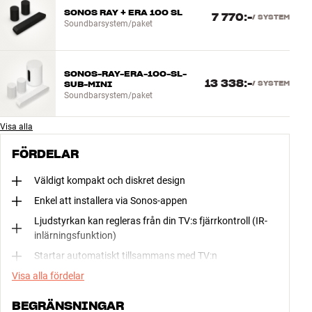
SONOS RAY + ERA 100 SL
7 770:-
/
SYSTEM
Soundbarsystem/paket
SONOS-RAY-ERA-100-SL-
13 338:-
SUB-MINI
/
SYSTEM
Soundbarsystem/paket
Visa alla
FÖRDELAR
Väldigt kompakt och diskret design
Enkel att installera via Sonos-appen
Ljudstyrkan kan regleras från din TV:s fjärrkontroll (IR-
inlärningsfunktion)
Startar automatiskt tillsammans med TV:n
Visa alla fördelar
BEGRÄNSNINGAR