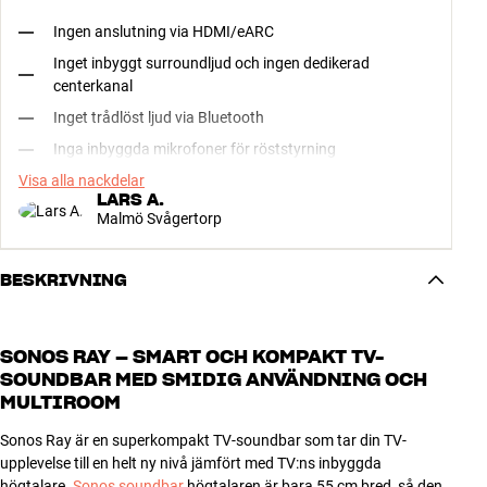
Ingen anslutning via HDMI/eARC
Inget inbyggt surroundljud och ingen dedikerad
centerkanal
Inget trådlöst ljud via Bluetooth
Inga inbyggda mikrofoner för röststyrning
Visa alla nackdelar
LARS A.
Malmö Svågertorp
BESKRIVNING
SONOS RAY – SMART OCH KOMPAKT TV-
SOUNDBAR MED SMIDIG ANVÄNDNING OCH
MULTIROOM
Sonos Ray är en superkompakt TV-soundbar som tar din TV-
upplevelse till en helt ny nivå jämfört med TV:ns inbyggda
högtalare.
Sonos soundbar
högtalaren är bara 55 cm bred, så den