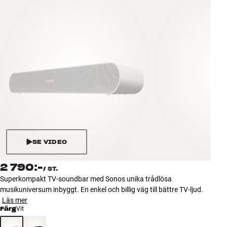
Tillbehör
INSPIRATION
MÄRKEN
NYHETER
ERBJUDANDEN
Hitta Butik
SE VIDEO
Kundtjänst
Logga in
2 790:-
/
ST.
Kundtjänst
Superkompakt TV-soundbar med Sonos unika trådlösa
Bygg med ljud
musikuniversum inbyggt. En enkel och billig väg till bättre TV-ljud.
Företag
Läs mer
Färg
Vit