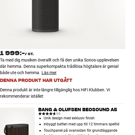
Tillbehör
INSPIRATION
MÄRKEN
NYHETER
1 999:-
/
ST.
Ta med dig musiken överallt och få den unika Sonos-upplevelsen
ERBJUDANDEN
där hemma. Denna superkompakta trådlösa högtalare är genial
både ute och hemma.
Läs mer
DENNA PRODUKT HAR UTGÅTT
Hitta Butik
Kundtjänst
Denna produkt är inte längre tillgänglig hos HiFi Klubben. Vi
Logga in
rekommenderar istället:
Kundtjänst
Bygg med ljud
BANG & OLUFSEN BEOSOUND A5
Företag
66
Unik design med exklusiv finish
Inbyggt batteri med upp till 12 timmars speltid
Touchpanel på ovansidan för grundläggande