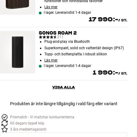
funktioner och förinställda favoriter
Läs mer
I lager. Leveranstid 1-4 dagar
17 990:-
/
ST.
SONOS ROAM 2
211
Plug-and-play via Bluetooth
Superkompakt, solid och vattentät design (IP67)
Topp- och bottenplatta i robust silikon
Läs mer
I lager. Leveranstid 1-4 dagar
1 990:-
/
ST.
VISA ALLA
Produkten är inte längre tillgänglig i vald färg eller variant
Prismatch - Vi matchar konkurrenterna
60 dagars öppet köp
3 års medlemsgaranti