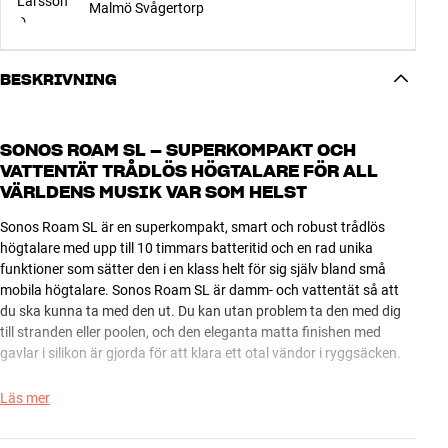
Malmö Svågertorp
BESKRIVNING
SONOS ROAM SL – SUPERKOMPAKT OCH
VATTENTÄT TRÅDLÖS HÖGTALARE FÖR ALL
VÄRLDENS MUSIK VAR SOM HELST
Sonos Roam SL är en superkompakt, smart och robust trådlös
högtalare med upp till 10 timmars batteritid och en rad unika
funktioner som sätter den i en klass helt för sig själv bland små
mobila högtalare. Sonos Roam SL är damm- och vattentät så att
du ska kunna ta med den ut. Du kan utan problem ta den med dig
till stranden eller poolen, och den eleganta matta finishen med
gavlar i silikon är gjorda för att klara ett otal vändor i ryggsäcken.
Jämfört med den ursprungliga Sonos Roam är SL-utgåvan utan
Läs mer
inbyggd röststyrning, Sound Swap och Trueplay. Om du inte
behöver dessa avancerade funktioner kan du istället spara en slant