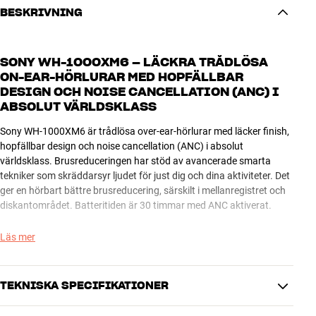
BESKRIVNING
SONY WH-1000XM6 – LÄCKRA TRÅDLÖSA
ON-EAR-HÖRLURAR MED HOPFÄLLBAR
DESIGN OCH NOISE CANCELLATION (ANC) I
ABSOLUT VÄRLDSKLASS
Sony WH-1000XM6 är trådlösa over-ear-hörlurar med läcker finish,
hopfällbar design och noise cancellation (ANC) i absolut
världsklass. Brusreduceringen har stöd av avancerade smarta
tekniker som skräddarsyr ljudet för just dig och dina aktiviteter. Det
ger en hörbart bättre brusreducering, särskilt i mellanregistret och
diskantområdet. Batteritiden är 30 timmar med ANC aktiverat.
Brusreduceringen är aktiverad oavsett om du lyssnar på musik eller
Läs mer
ej. Därmed kan du också få enorm glädje av Sony WH-1000XM6 om
du till exempel ska sova på ett plan över Atlanten. Om du vill njuta
av musik i hög ljudkvalitet samtidigt som du slipper höra
TEKNISKA SPECIFIKATIONER
omgivningen så hittar du inget bättre än det här. Att komforten
samtidigt håller absolut toppklass, med mjuka öronkuddar,