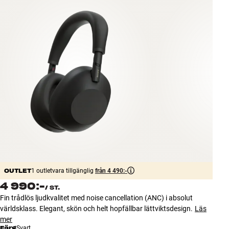
Tillbehör
INSPIRATION
MÄRKEN
NYHETER
ERBJUDANDEN
Hitta Butik
Kundtjänst
Logga in
OUTLET
Kundtjänst
1 outletvara tillgänglig
från 4 490:-
Bygg med ljud
4 990:-
/
ST.
Företag
Fin trådlös ljudkvalitet med noise cancellation (ANC) i absolut
världsklass. Elegant, skön och helt hopfällbar lättviktsdesign.
Läs
mer
Färg
Svart