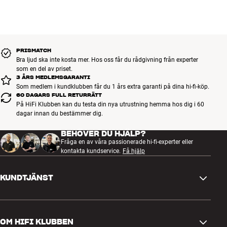
funktionen för att snabbt hitta dina hörlurar om du skulle glömt var
du lade dem senast.
Mer från Sony
PRISMATCH
Bra ljud ska inte kosta mer. Hos oss får du rådgivning från experter
som en del av priset.
3 ÅRS MEDLEMSGARANTI
Som medlem i kundklubben får du 1 års extra garanti på dina hi-fi-köp.
60 DAGARS FULL RETURRÄTT
På HiFi Klubben kan du testa din nya utrustning hemma hos dig i 60
dagar innan du bestämmer dig.
BEHÖVER DU HJÄLP?
Fråga en av våra passionerade hi-fi-experter eller
kontakta kundservice.
Få hjälp
KUNDTJÄNST
Kontakta oss
OM HIFI KLUBBEN