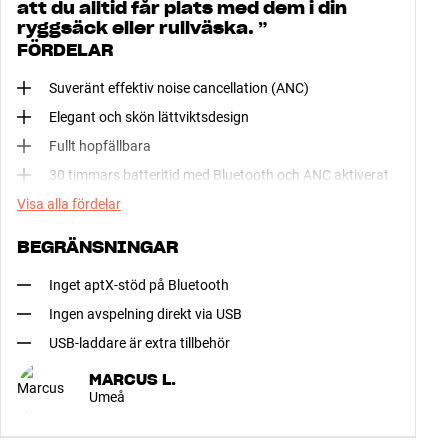
att du alltid får plats med dem i din
ryggsäck eller rullväska.
”
FÖRDELAR
Suveränt effektiv noise cancellation (ANC)
Elegant och skön lättviktsdesign
Fullt hopfällbara
30 timmars batteritid med Bluetooth och ANC aktiverat
Visa alla fördelar
BEGRÄNSNINGAR
Inget aptX-stöd på Bluetooth
Ingen avspelning direkt via USB
USB-laddare är extra tillbehör
MARCUS L.
Umeå