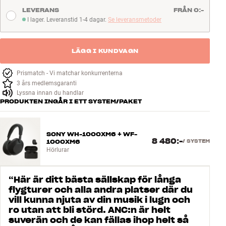
LEVERANS
FRÅN 0:-
I lager. Leveranstid 1-4 dagar.
Se leveransmetoder
I lager. Leveranstid 1-4 dagar
LÄGG I KUNDVAGN
Prismatch - Vi matchar konkurrenterna
3 års medlemsgaranti
Lyssna innan du handlar
PRODUKTEN INGÅR I ETT SYSTEM/PAKET
SONY WH-1000XM6 + WF-
8 480:-
1000XM6
/
SYSTEM
Hörlurar
“
Här är ditt bästa sällskap för långa
flygturer och alla andra platser där du
vill kunna njuta av din musik i lugn och
ro utan att bli störd. ANC:n är helt
suverän och de kan fällas ihop helt så