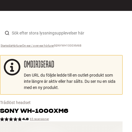
HiFi
MENY
HITTA BUTIK
LOGGA IN
KUNDVAGN
Högtalare
Hopp til innhold
Startsida
Hörlurar
›
On-ear / over-ear hörlurar
›
SONYWH1000XM6B
›
Skivspelare
OMDIRIGERAD
Hörlurar
Den URL du följde ledde till en outlet-produkt som
Surround
inte längre är aktiv eller har sålts. Du ser nu en sida
med en ny produkt.
TV
Trådlöst headset
System
SONY
WH-1000XM6
4.8
65 recensioner
Kablar