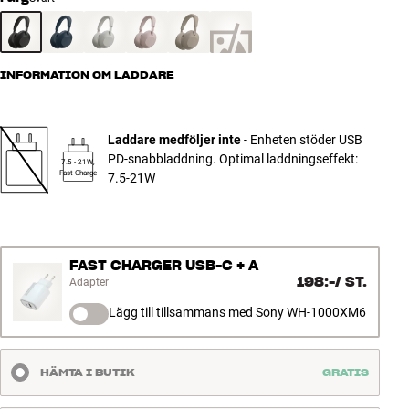
INFORMATION OM LADDARE
Laddare medföljer inte
- Enheten stöder USB
PD-snabbladdning. Optimal laddningseffekt:
7.5 - 21W,
Fast Charge
7.5-21W
FAST CHARGER USB-C + A
198:-
/
ST.
Adapter
Lägg till tillsammans med Sony WH-1000XM6
HÄMTA I BUTIK
GRATIS