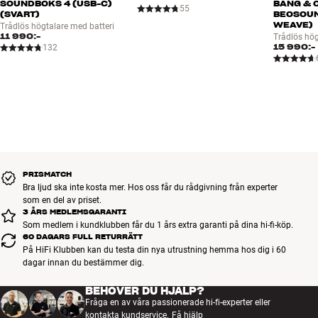
SOUNDBOKS 4 (USB-C)
BANG & 
55
(SVART)
BEOSOUN
WEAVE)
Trådlös högtalare med batteri
11 990:-
Trådlös hög
15 990:-
132
PRISMATCH
Bra ljud ska inte kosta mer. Hos oss får du rådgivning från experter
som en del av priset.
3 ÅRS MEDLEMSGARANTI
Som medlem i kundklubben får du 1 års extra garanti på dina hi-fi-köp.
60 DAGARS FULL RETURRÄTT
På HiFi Klubben kan du testa din nya utrustning hemma hos dig i 60
dagar innan du bestämmer dig.
BEHÖVER DU HJÄLP?
Fråga en av våra passionerade hi-fi-experter eller
kontakta kundservice.
Få hjälp