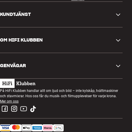
KUNDTJÄNST
Kontakta oss
OM HIFI KLUBBEN
Frågor och svar
Retur och reklamation
Hitta butik
Ångra beställning
GENVÄGAR
Om oss
Leverans
Kundklubb
Presentkort
Köpvillkor
Lyssnarkväll
På HiFi Klubben handlar allt om ljud och bild – inte kylskåp, tvättmaskiner
Bygg med ljud
och stavmixrar. Hos oss får du musik- och filmupplevelser för varje krona.
Integritetspolicy
Tävlingar
Mer om oss
Montering och installation
Jobb i HiFi Klubben
Hyr en SOUNDBOKS
Retur av elavfall