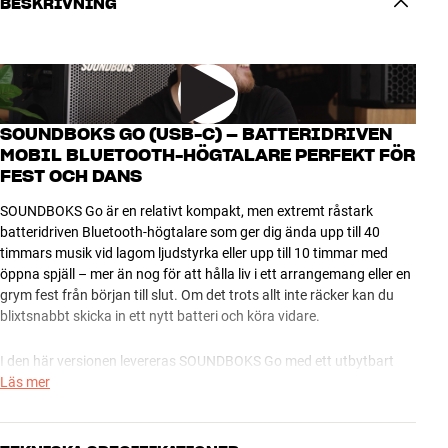
BESKRIVNING
SOUNDBOKS GO (USB-C) – BATTERIDRIVEN
MOBIL BLUETOOTH-HÖGTALARE PERFEKT FÖR
FEST OCH DANS
SOUNDBOKS Go är en relativt kompakt, men extremt råstark
batteridriven Bluetooth-högtalare som ger dig ända upp till 40
timmars musik vid lagom ljudstyrka eller upp till 10 timmar med
öppna spjäll – mer än nog för att hålla liv i ett arrangemang eller en
grym fest från början till slut. Om det trots allt inte räcker kan du
blixtsnabbt skicka in ett nytt batteri och köra vidare.
I den här versionen levereras SOUNDBOKS Go med ett utbytbart
batteri som kan laddas via en standard USB-C-laddare (5V/2A). Om
Läs mer
du vill att det ska gå snabbare rekommenderar vi den dedikerade
SOUNDBOKS USB-C-laddaren som med en laddningseffekt på hela
65 watt kan klara en full laddning på endast 2 timmar (tar upp till