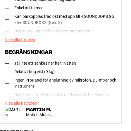
Enkel att ta med
Kan parkopplas trådlöst med upp till 4 SOUNDBOKS Go
eller SOUNDBOKS (Gen. 3)
Dedikerad app med flera grymma funktioner
Visa alla fördelar
BEGRÄNSNINGAR
Tål inte att sänkas ner helt i vatten
Relativt hög vikt (9 kg)
Ingen ProPanel för anslutning av mikrofon, DJ-mixer och
instrument
Detaljerna i ljudet inte i nivå med en riktig hifi-lösning
Visa alla nackdelar
MARTIN M.
Malmö Mobilia