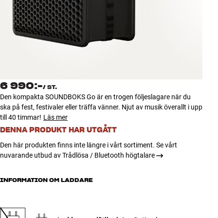
Tillbehör
INSPIRATION
MÄRKEN
NYHETER
6 990:-
/
ST.
Den kompakta SOUNDBOKS Go är en trogen följeslagare när du
ERBJUDANDEN
ska på fest, festivaler eller träffa vänner. Njut av musik överallt i upp
till 40 timmar!
Läs mer
DENNA PRODUKT HAR UTGÅTT
Hitta Butik
Kundtjänst
Den här produkten finns inte längre i vårt sortiment. Se vårt
Logga in
nuvarande utbud av Trådlösa / Bluetooth högtalare
Kundtjänst
Bygg med ljud
INFORMATION OM LADDARE
Företag