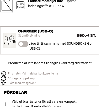
Laddare medföljer inte
- Optimal
10 - 65W,
laddningseffekt: 10-65W
Normal
CHARGER (USB-C)
590:-
/
ST.
Strömförsörjning
Lägg till tillsammans med SOUNDBOKS Go
(USB-C)
Produkten är inte längre tillgänglig i vald färg eller variant
Prismatch - Vi matchar konkurrenterna
60 dagars öppet köp
3 års medlemsgaranti
FÖRDELAR
Väldigt bra råstyrka för att vara en kompakt
batteridriven Bluetooth-högtalare