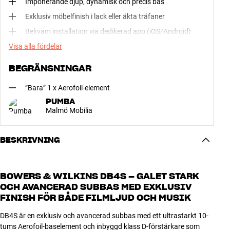
Imponerande djup, dynamisk och precis bas
Exklusiv möbelfinish i lack eller äkta träfaner
Bekväm installation via dedikerad app (iOS/Android)
Visa alla fördelar
BEGRÄNSNINGAR
”Bara” 1 x Aerofoil-element
PUMBA
Malmö Mobilia
BESKRIVNING
BOWERS & WILKINS DB4S – GALET STARK
OCH AVANCERAD SUBBAS MED EXKLUSIV
FINISH FÖR BÅDE FILMLJUD OCH MUSIK
DB4S är en exklusiv och avancerad subbas med ett ultrastarkt 10-
tums Aerofoil-baselement och inbyggd klass D-förstärkare som