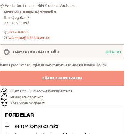
Produkten finns på HiFi Klubben Västerås
HIFI KLUBBEN VÄSTERÅS
Smedjegatan 2
722 13
Västerås
021-181690
vasteras@hifiklubben.se
HÄMTA HOS VÄSTERÅS
GRATIS
Denna produkt har utgått ur sortimentet. Kan endast hämtas i butik.
LÄGG I KUNDVAGN
Prismatch - Vi matchar konkurrenterna
60 dagars öppet köp
3 års medlemsgaranti
FÖRDELAR
Relativt kompakta mått