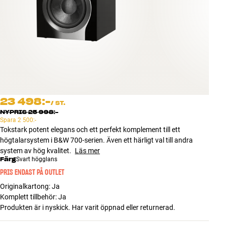
Tillbehör
INSPIRATION
MÄRKEN
NYHETER
23 498:-
/
ST.
ERBJUDANDEN
NYPRIS
25 998:-
Spara
2 500:-
Tokstark potent elegans och ett perfekt komplement till ett
Hitta Butik
högtalarsystem i B&W 700-serien. Även ett härligt val till andra
Kundtjänst
system av hög kvalitet.
Läs mer
Logga in
Färg
Svart högglans
Kundtjänst
PRIS ENDAST PÅ OUTLET
Bygg med ljud
Originalkartong
:
Ja
Företag
Komplett tillbehör
:
Ja
Produkten är i nyskick. Har varit öppnad eller returnerad.