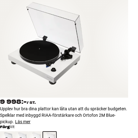
Tillbehör
INSPIRATION
MÄRKEN
NYHETER
ERBJUDANDEN
Hitta Butik
Kundtjänst
Logga in
9 998:-
/
ST.
Kundtjänst
Upplev hur bra dina plattor kan låta utan att du spräcker budgeten.
Bygg med ljud
Spelklar med inbyggd RIAA-förstärkare och Ortofon 2M Blue-
Företag
pickup.
Läs mer
Färg
Vit