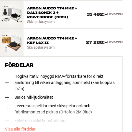
ARGON AUDIO TT4 MK2 +
DALI SONIK 3 +
31 492:-
/
SYSTEM
POWERNODE (N331)
Skivspelarsystem
ARGON AUDIO TT4 MK2 +
27 286:-
KEF LSX II
/
SYSTEM
Skivspelarsystem
FÖRDELAR
Högkvalitativ inbyggd RIAA-förstärkare för direkt
anslutning till vilken anläggning som helst (kan kopplas
ifrån)
Seriös hifi-ljudkvalitet
Levereras spelklar med skivspelarlock och
fabriksmonterad pickup (Ortofon 2M Blue)
Enkel och solid konstruktion
Visa alla fördelar