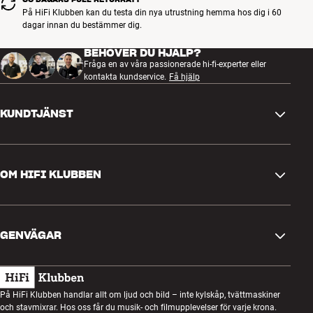
På HiFi Klubben kan du testa din nya utrustning hemma hos dig i 60
dagar innan du bestämmer dig.
BEHÖVER DU HJÄLP?
Fråga en av våra passionerade hi-fi-experter eller
kontakta kundservice.
Få hjälp
KUNDTJÄNST
Kontakta oss
OM HIFI KLUBBEN
Frågor och svar
Retur och reklamation
Hitta butik
Ångra beställning
GENVÄGAR
Om oss
Leverans
Kundklubb
Presentkort
Köpvillkor
Lyssnarkväll
På HiFi Klubben handlar allt om ljud och bild – inte kylskåp, tvättmaskiner
Bygg med ljud
och stavmixrar. Hos oss får du musik- och filmupplevelser för varje krona.
Integritetspolicy