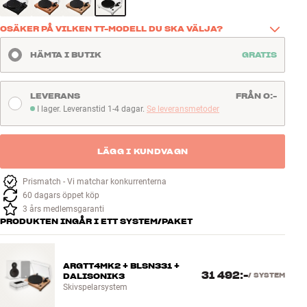
OSÄKER PÅ VILKEN TT-MODELL DU SKA VÄLJA?
Det finns många detaljer att hålla koll på när man väljer skivspelare. 
HÄMTA I BUTIK
GRATIS
Vår guide samlar allt på ett ställe och gör det enkelt att hitta den 
Argon Audio TT-modell som passar ditt hem och dina behov. 
Se den här
LEVERANS
FRÅN 0:-
I lager. Leveranstid 1-4 dagar.
Se leveransmetoder
I lager. Leveranstid 1-4 dagar
LÄGG I KUNDVAGN
Prismatch - Vi matchar konkurrenterna
60 dagars öppet köp
3 års medlemsgaranti
PRODUKTEN INGÅR I ETT SYSTEM/PAKET
ARGTT4MK2 + BLSN331 +
31 492:-
DALISONIK3
/
SYSTEM
Skivspelarsystem