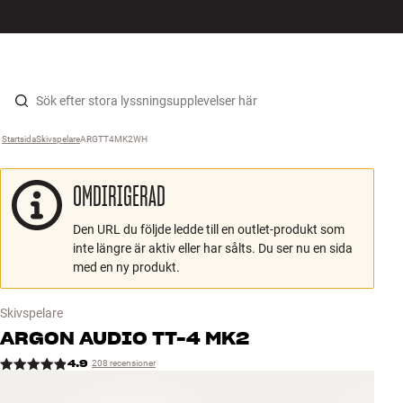
HiFi
MENY
HITTA BUTIK
LOGGA IN
KUNDVAGN
Högtalare
Hopp til innhold
Startsida
Skivspelare
›
ARGTT4MK2WH
›
Skivspelare
OMDIRIGERAD
Hörlurar
Den URL du följde ledde till en outlet-produkt som
Surround
inte längre är aktiv eller har sålts. Du ser nu en sida
med en ny produkt.
TV
Skivspelare
System
ARGON AUDIO
TT-4 MK2
4.9
208 recensioner
Kablar