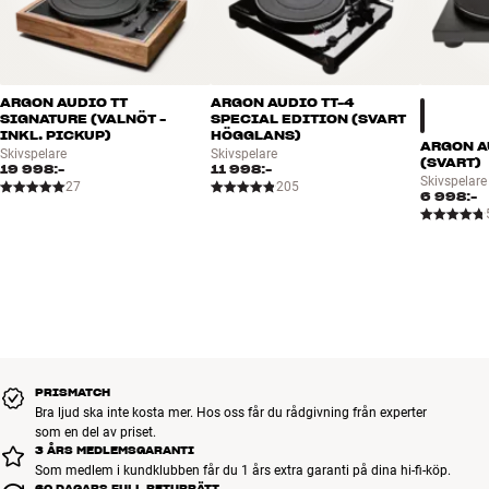
ARGON AUDIO TT
ARGON AUDIO TT-4
SIGNATURE (VALNÖT -
SPECIAL EDITION (SVART
INKL. PICKUP)
HÖGGLANS)
ARGON A
Skivspelare
Skivspelare
(SVART)
19 998:-
11 998:-
Skivspelare
27
205
6 998:-
PRISMATCH
Bra ljud ska inte kosta mer. Hos oss får du rådgivning från experter
som en del av priset.
3 ÅRS MEDLEMSGARANTI
Som medlem i kundklubben får du 1 års extra garanti på dina hi-fi-köp.
60 DAGARS FULL RETURRÄTT