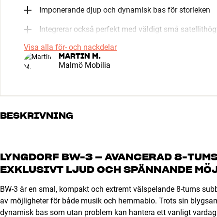
Imponerande djup och dynamisk bas för storleken
Integrerar också perfekt med väldigt små satellithög
Visa alla för- och nackdelar
MARTIN M.
Malmö Mobilia
BESKRIVNING
LYNGDORF BW-3 – AVANCERAD 8-TUMS
EXKLUSIVT LJUD OCH SPÄNNANDE MÖ
BW-3 är en smal, kompakt och extremt välspelande 8-tums subba
av möjligheter för både musik och hemmabio. Trots sin blygsa
dynamisk bas som utan problem kan hantera ett vanligt varda