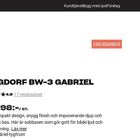
Kundtjänst
Bygg med ljud
Företag
HITTA BUTIK
LOGGA IN
KUNDVAGN
INSPIRATION
MÄRKEN
NYHETER
ERBJUDANDEN
GDORF
BW-3 GABRIEL
4.9
17 recensioner
998:-
/
ST.
pakt design, snygg finish och imponerande djup och
 bas. Här är subbasen som gör gott för både ljud och
ning.
Läs mer
riel-tygfront