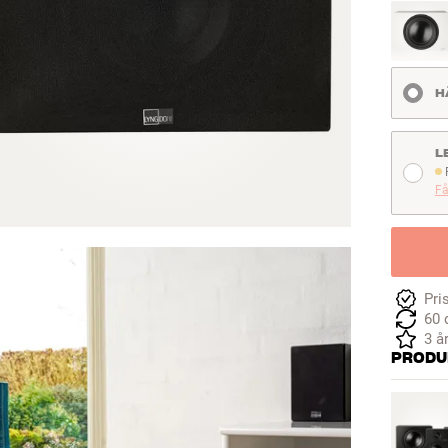
H
L
F
Få
Pri
60 
3 å
PRODU