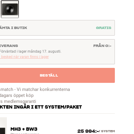
ÄMTA I BUTIK
GRATIS
EVERANS
FRÅN 0:-
Förväntad i lager måndag 17. augusti.
örväntad i lager måndag 17. augusti.
 besked när varan finns i lager
BESTÄLL
smatch - Vi matchar konkurrenterna
dagars öppet köp
rs medlemsgaranti
KTEN INGÅR I ETT SYSTEM/PAKET
MH3 + BW3
25 994:-
/
SYSTEM