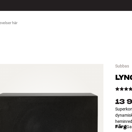
ÖR
Subbas
LYN
13 
Superkom
dynamisk
heminred
Färg
Gab