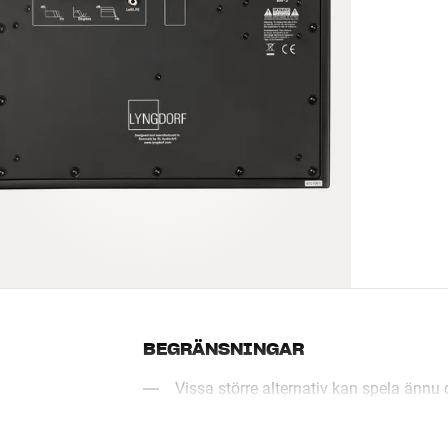
BEGRÄNSNINGAR
Vissa större alternativ kan spela ännu 