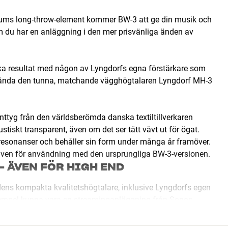
8-tums long-throw-element kommer BW-3 att ge din musik och
om du har en anläggning i den mer prisvänliga änden av
ska resultat med någon av Lyngdorfs egna förstärkare som
nvända den tunna, matchande vägghögtalaren Lyngdorf MH-3
ttyg från den världsberömda danska textiltillverkaren
stiskt transparent, även om det ser tätt vävt ut för ögat.
 resonanser och behåller sin form under många år framöver.
t, även för användning med den ursprungliga BW-3-versionen.
 ÄVEN FÖR HIGH END
dens kompakta kvalitetshögtalare, inklusive Lyngdorfs egen
xempel kunna vara en streaminganläggning från Sonos,
ICON LCR som vägghögtalare.