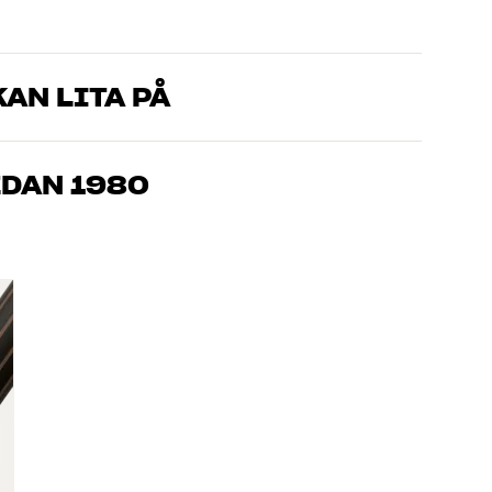
AN LITA PÅ
som kan produkterna och brinner för riktigt bra ljud – både till
mmer om, så hjälper vi dig att hitta den lösning som passar
EDAN 1980
, hemmabio och TV är noggrant utvalda och byggda för att
n och miljön.