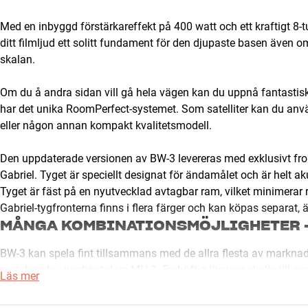
Med en inbyggd förstärkareffekt på 400 watt och ett kraftigt 
ditt filmljud ett solitt fundament för den djupaste basen även 
skalan.
Om du å andra sidan vill gå hela vägen kan du uppnå fantasti
har det unika RoomPerfect-systemet. Som satelliter kan du a
eller någon annan kompakt kvalitetsmodell.
Den uppdaterade versionen av BW-3 levereras med exklusivt fron
Gabriel. Tyget är speciellt designat för ändamålet och är helt aku
Tyget är fäst på en nyutvecklad avtagbar ram, vilket minimerar
Gabriel-tygfronterna finns i flera färger och kan köpas separa
MÅNGA KOMBINATIONSMÖJLIGHETER –
BW-3 kan spela fint tillsammans med de allra flesta av markna
matchande vägghögtalare MH-3. En häftig lösning skulle till e
Läs mer
HEOS eller Bluesound med MH-3, DALI OPTICON LCR eller RUB