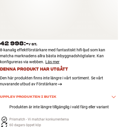
Tillbehör
INSPIRATION
MÄRKEN
42 998:-
/
ST.
NYHETER
8-kanalig effektförstärkare med fantastiskt hifi-ljud som kan
matcha marknadens allra bästa inbyggnadshögtalare. Kan
ERBJUDANDEN
konfigureras via webben.
Läs mer
DENNA PRODUKT HAR UTGÅTT
Hitta Butik
Den här produkten finns inte längre i vårt sortiment. Se vårt
Kundtjänst
nuvarande utbud av Förstärkare
Logga in
Kundtjänst
UPPLEV PRODUKTEN I BUTIK
Bygg med ljud
Besök gärna en av våra utvalda fysiska butiker för demonstration 
Företag
Produkten är inte längre tillgänglig i vald färg eller variant
eller köp av denna produkt. Tryck på "Upplev i butik" - så kan du se 
de butiker, som har produkten inne och tillgänglig för en 
Prismatch - Vi matchar konkurrenterna
demonstration just nu. Använd gärna chatten på vår hemsida, eller 
60 dagars öppet köp