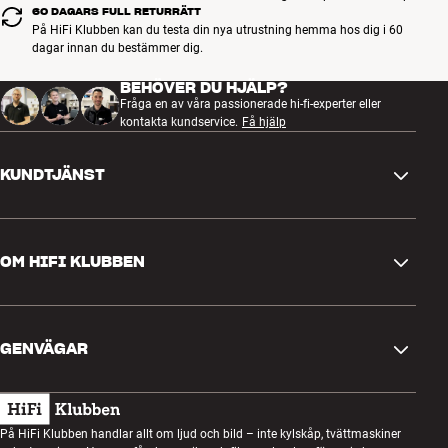
60 DAGARS FULL RETURRÄTT
På HiFi Klubben kan du testa din nya utrustning hemma hos dig i 60
dagar innan du bestämmer dig.
BEHÖVER DU HJÄLP?
Fråga en av våra passionerade hi-fi-experter eller
kontakta kundservice.
Få hjälp
KUNDTJÄNST
Kontakta oss
OM HIFI KLUBBEN
Frågor och svar
Retur och reklamation
Hitta butik
Ångra beställning
GENVÄGAR
Om oss
Leverans
Kundklubb
Presentkort
Köpvillkor
Lyssnarkväll
På HiFi Klubben handlar allt om ljud och bild – inte kylskåp, tvättmaskiner
Bygg med ljud