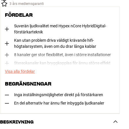
kontakta vår kundeservice vid frågor - vi är klara till att hjälpa dig i 
3 års medlemsgaranti
mål med ditt köp!
FÖRDELAR
Suverän ljudkvalitet med Hypex nCore HybridDigital-
förstärkarteknik
Kan utan problem driva väldigt krävande hifi-
högtalarsystem, även om du drar långa kablar
8 kanaler ger stor flexibilitet, även i större installationer
Stereokanaler kan bryggkopplas för ännu större effekt
Visa alla fördelar
BEGRÄNSNINGAR
Inga inställningsmöjligheter direkt på förstärkaren
En del alternativ har ännu fler inbyggda ljudkanaler
BESKRIVNING