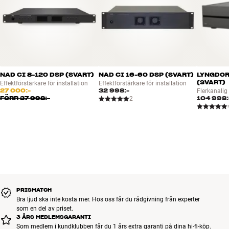
Till Phoenix-terminalerna på denna förstärkare bör du endast
använda högtalarkablar av Solid core-typ eller motsvarande som är
avsedd att användas i installationer, t.ex. något från AudioQuest
SLiP-serien. Vanliga mjuka högtalarkablar (multi-strand) kommer
inte att sitta stabilt i terminalerna, vilket leder till en risk för
kortslutning.
NAD CI 8-120 DSP (SVART)
NAD CI 16-60 DSP (SVART)
LYNGDOR
Mer från NAD
(SVART)
Effektförstärkare för installation
Effektförstärkare för installation
27 000:-
32 998:-
Flerkanalig
FÖRR
37 998:-
104 998:
2
PRISMATCH
Bra ljud ska inte kosta mer. Hos oss får du rådgivning från experter
som en del av priset.
3 ÅRS MEDLEMSGARANTI
Som medlem i kundklubben får du 1 års extra garanti på dina hi-fi-köp.