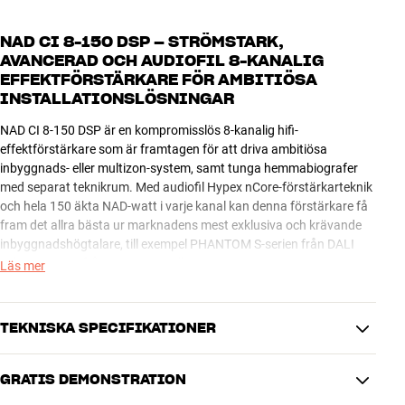
NAD CI 8-150 DSP – STRÖMSTARK,
AVANCERAD OCH AUDIOFIL 8-KANALIG
EFFEKTFÖRSTÄRKARE FÖR AMBITIÖSA
INSTALLATIONSLÖSNINGAR
NAD CI 8-150 DSP är en kompromisslös 8-kanalig hifi-
effektförstärkare som är framtagen för att driva ambitiösa
inbyggnads- eller multizon-system, samt tunga hemmabiografer
med separat teknikrum. Med audiofil Hypex nCore-förstärkarteknik
och hela 150 äkta NAD-watt i varje kanal kan denna förstärkare få
fram det allra bästa ur marknadens mest exklusiva och krävande
inbyggnadshögtalare, till exempel PHANTOM S-serien från DALI
och 8-serierna från Bowers & Wilkins.
Läs mer
De 8 ljudkanalerna i CI 8-150 DSP ger möjlighet att driva 4 par
stereohögtalare i strålande hifi-kvalitet. Men inte nog med det –
TEKNISKA SPECIFIKATIONER
kanalerna kan dessutom bryggkopplas parvis till 280 watt i 8 ohm
mono. Därmed kan du till exempel skapa en uppsättning med 2 x
GRATIS DEMONSTRATION
280 watt för dina huvudhögtalare i vardagsrummet och
ENRICHER
fortfarande ha kanaler i reserv för ytterligare två rum med 2 x 150