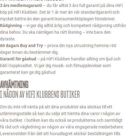
3 års medlemsgaranti
– du får alltid 3 års full garanti på dina HiFi
köp på HiFi Klubben. Det är 1 år mer än vår standardgaranti och
mycket bättre än den garanti konsumentköplagen föreskriver.
Rådgivning
– vi ger dig alltid ärlig och kompetent rådgivning utifrån
dina behov. Du ska nämligen ha rätt lösning – inte bara den
dyraste.
60 dagars Buy and Try
– prova din nya utrustning hemma i 60
dagar innan du bestämmer dig.
Garanti för gåshud
– på HiFi Klubben handlar allting om ljud och
bild i toppkvalitet. Vi ger dig musik- och filmupplevelser som
garanterat kan ge dig gåshud
AVHÄMTNING
I NÅGON AV HIFI KLUBBENS BUTIKER
Om du inte vill vänta på att dina produkter ska skickas till ett
utlämningsställe så kan du välja att hämta dina varor i någon av
våra butiker. I butiken kan du också se produkterna och samtidigt
få råd och vägledning av någon av våra engagerade medarbetare.
Leveranstiden från det att huvudlagret skickar beställningen tills