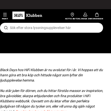
Hopp til innhold
HiFi
MENY
HITTA BUTIK
LOGGA IN
KUNDVAGN
Högtalare
Skivspelare
Hörlurar
Surround
Black Days hos HiFi Klubben är nu avslutat för i år. Vi hoppas att du
hann göra ett bra köp och hittade något som lyfter din
TV
ljudupplevelse hemma.
Nu står julen för dörren, och du hittar förstås massor av inspiration,
System
bra gåvoidéer, skarpa erbjudanden och fina produkter i HiFi
Klubbens webbutik. Oavsett om du letar efter den perfekta
Kablar
ljudgåvan till någon du tycker om, eller vill unna dig själv något