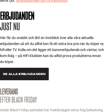
extra i jul.
Se erbjudanden och få inspiration
.
Tillbehör
ERBJUDANDEN
INSPIRATION
JUST NU
MÄRKEN
Här får du snabbt och lätt en överblick över alla våra aktuella
NYHETER
erbjudanden så att du alltid kan få ett extra bra pris när du köper ny
hifi eller TV. Kolla om det ligger ett kanonerbjudande och väntar, och
ERBJUDANDEN
kom ihåg – på HiFi Klubben kan du alltid prova produkterna innan
du köper.
Hitta Butik
Kundtjänst
SE ALLA ERBJUDANDEN
Logga in
Kundtjänst
LEVERANS
Bygg med ljud
Företag
EFTER BLACK FRIDAY
Under Black Friday-perioden har fraktbolagen extra hög belastning.