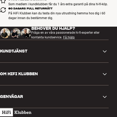
Som medlem i kundklubben får du 1 års extra garanti på dina hi-fi-köp.
60 DAGARS FULL RETURRÄTT
På HiFi Klubben kan du testa din nya utrustning hemma hos dig i 60
dagar innan du bestämmer dig.
BEHÖVER DU HJÄLP?
Fråga en av våra passionerade hi-fi-experter eller
kontakta kundservice.
Få hjälp
KUNDTJÄNST
Kontakta oss
OM HIFI KLUBBEN
Frågor och svar
Retur och reklamation
Hitta butik
Ångra beställning
GENVÄGAR
Om oss
Leverans
Kundklubb
Presentkort
Köpvillkor