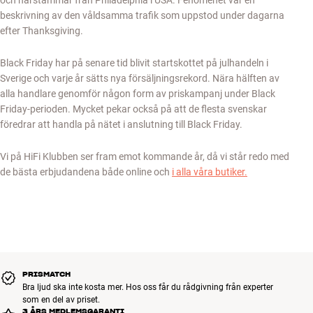
och härstammar från Philadelphia i USA. Fenomenet var en
beskrivning av den våldsamma trafik som uppstod under dagarna
efter Thanksgiving.
Black Friday har på senare tid blivit startskottet på julhandeln i
Sverige och varje år sätts nya försäljningsrekord. Nära hälften av
alla handlare genomför någon form av priskampanj under Black
Friday-perioden. Mycket pekar också på att de flesta svenskar
föredrar att handla på nätet i anslutning till Black Friday.
Vi på HiFi Klubben ser fram emot kommande år, då vi står redo med
de bästa erbjudandena både online och
i alla våra butiker.
PRISMATCH
Bra ljud ska inte kosta mer. Hos oss får du rådgivning från experter
som en del av priset.
3 ÅRS MEDLEMSGARANTI