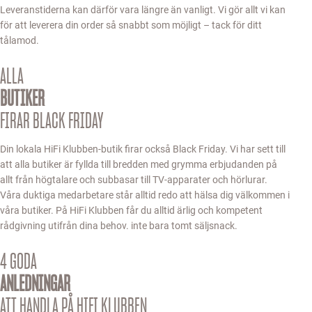
Leveranstiderna kan därför vara längre än vanligt. Vi gör allt vi kan
för att leverera din order så snabbt som möjligt – tack för ditt
tålamod.
ALLA
BUTIKER
FIRAR BLACK FRIDAY
Din lokala HiFi Klubben-butik firar också Black Friday. Vi har sett till
att alla butiker är fyllda till bredden med grymma erbjudanden på
allt från högtalare och subbasar till TV-apparater och hörlurar.
Våra duktiga medarbetare står alltid redo att hälsa dig välkommen i
våra butiker. På HiFi Klubben får du alltid ärlig och kompetent
rådgivning utifrån dina behov. inte bara tomt säljsnack.
4 GODA
ANLEDNINGAR
ATT HANDLA PÅ HIFI KLUBBEN