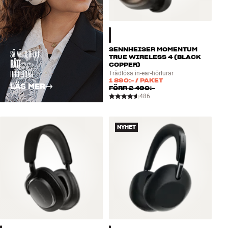
SENNHEISER MOMENTUM
SÅ VÄLJER DU
TRUE WIRELESS 4 (BLACK
RÄTT
COPPER)
HÖRLURAR
Trådlösa in-ear-hörlurar
1 890:-
/ PAKET
LÄS MER
FÖRR
2 490:-
486
NYHET