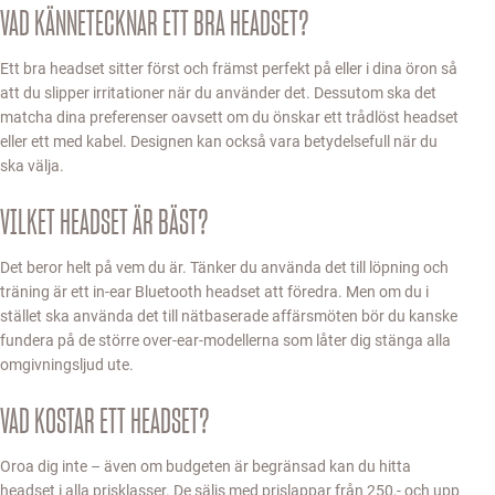
VAD KÄNNETECKNAR ETT BRA HEADSET?
Ett bra headset sitter först och främst perfekt på eller i dina öron så
att du slipper irritationer när du använder det. Dessutom ska det
matcha dina preferenser oavsett om du önskar ett trådlöst headset
eller ett med kabel. Designen kan också vara betydelsefull när du
ska välja.
VILKET HEADSET ÄR BÄST?
Det beror helt på vem du är. Tänker du använda det till löpning och
träning är ett in-ear Bluetooth headset att föredra. Men om du i
stället ska använda det till nätbaserade affärsmöten bör du kanske
fundera på de större over-ear-modellerna som låter dig stänga alla
omgivningsljud ute.
VAD KOSTAR ETT HEADSET?
Oroa dig inte – även om budgeten är begränsad kan du hitta
headset i alla prisklasser. De säljs med prislappar från 250,- och upp