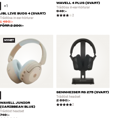
WAVELL 4 PLUS (SVART)
Trådlösa in-ear-hörlurar
949:-
JBL LIVE BUDS 4 (SVART)
2
Trådlösa in-ear-hörlurar
1 490:-
FÖRR
2 200:-
NYHET
SENNHEISER RS 275 (SVART)
Trådlöst headset
2 690:-
WAVELL JUNIOR
2
(CARIBBEAN BLUE)
Trådlöst headset
749:-