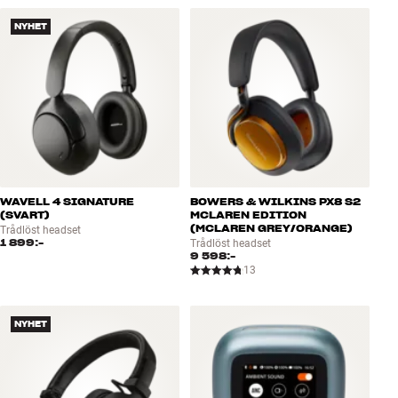
NYHET
WAVELL 4 SIGNATURE
BOWERS & WILKINS PX8 S2
(SVART)
MCLAREN EDITION
(MCLAREN GREY/ORANGE)
Trådlöst headset
1 899:-
Trådlöst headset
9 598:-
13
NYHET