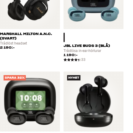
MARSHALL MILTON A.N.C.
(SVART)
Trådlöst headset
JBL LIVE BUDS 3 (BLÅ)
2 190:-
Trådlösa in-ear-hörlurar
1 190:-
33
SPARA 32%
NYHET