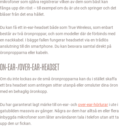
mikrofoner som själva registrerar vilken av dem som bäst kan
fånga upp din röst – till exempel om du är ute och springer och det
blåser från det ena hållet.
Du kan få ett in-ear-headset både som True Wireless, som enbart
består av två öronproppar, och som modeller där de förbinds med
en nackkabel. I bägge fallen fungerar headsetet via en trådlös
anslutning till din smartphone. Du kan besvara samtal direkt på
öronpropparna eller kabeln.
ON-EAR-/OVER-EAR-HEADSET
Om du inte lockas av de små öronpropparna kan du i stället skaffa
ett bra headset som antingen sitter utanpå eller omsluter dina öron
med en behaglig öronkopp.
Du har garanterat lagt märke till on-ear- och
over-ear-hörlurar
i ute i
gatubilden massvis av gånger. Några av dem har alltså en eller flera
inbyggda mikrofoner som låter användaren tala i telefon utan att ta
upp den ur fickan.