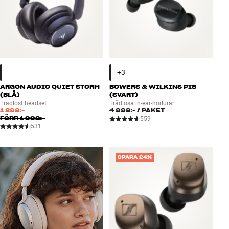
ARGON AUDIO QUIET STORM
BOWERS & WILKINS PI8
(BLÅ)
(SVART)
Trådlöst headset
Trådlösa in-ear-hörlurar
1 298:-
4 998:-
/ PAKET
FÖRR
1 998:-
559
531
SPARA 24%