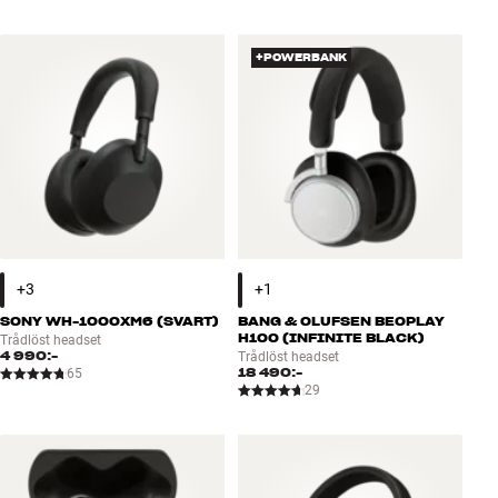
+POWERBANK
SONY WH-1000XM6 (SVART)
BANG & OLUFSEN BEOPLAY
H100 (INFINITE BLACK)
Trådlöst headset
4 990:-
Trådlöst headset
18 490:-
65
29