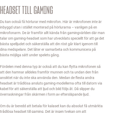
HEADSET TILL GAMING
Du kan också få hörlurar med mikrofon. Här är mikrofonen inte är
inbyggd utan i stället monterad på hörlurarna – vanligen på en
mikrofonarm. De är framför allt kända från gamingvärlden där man
talar om gaming-headset som har utvecklats speciellt för att ge det
bästa spelljudet och säkerställa att din röst går klart igenom till
dina medspelare. Det låter er samarbeta och kommunicera på
bästa möjliga sätt under spelets gång.
Fördelen med denna typ är också att du kan flytta mikrofonen så
att den hamnar alldeles framför munnen och ta undan den från
ansiktet när du inte ska använda den. Medan de flesta andra
headset är trådlösa ansluts gaming-modellerna ofta till datorn via
kabel för att säkerställa att ljud och bild följs åt. Då slipper du
överraskningar från skärmen i form av eftersläpande ljud.
Om du är beredd att betala för kalaset kan du absolut få utmärkta
trådlösa headset till gaming. Det är ingen tvekan om att