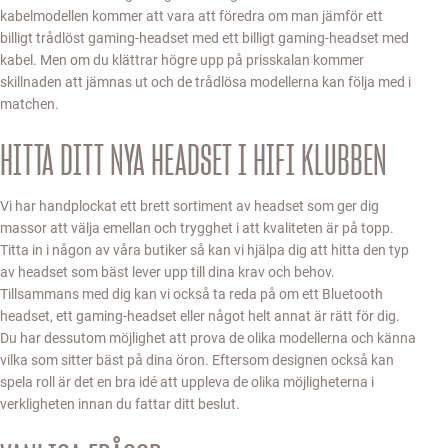
kabelmodellen kommer att vara att föredra om man jämför ett
billigt trådlöst gaming-headset med ett billigt gaming-headset med
kabel. Men om du klättrar högre upp på prisskalan kommer
skillnaden att jämnas ut och de trådlösa modellerna kan följa med i
matchen.
HITTA DITT NYA HEADSET I HIFI KLUBBEN
Vi har handplockat ett brett sortiment av headset som ger dig
massor att välja emellan och trygghet i att kvaliteten är på topp.
Titta in i någon av våra butiker så kan vi hjälpa dig att hitta den typ
av headset som bäst lever upp till dina krav och behov.
Tillsammans med dig kan vi också ta reda på om ett Bluetooth
headset, ett gaming-headset eller något helt annat är rätt för dig.
Du har dessutom möjlighet att prova de olika modellerna och känna
vilka som sitter bäst på dina öron. Eftersom designen också kan
spela roll är det en bra idé att uppleva de olika möjligheterna i
verkligheten innan du fattar ditt beslut.