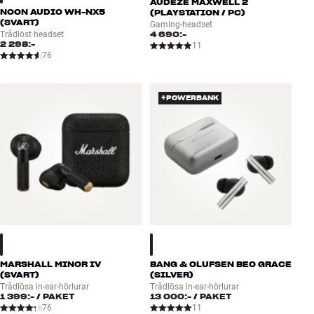
AUDEZE MAXWELL 2
NOON AUDIO WH-NX5
(PLAYSTATION / PC)
(SVART)
Gaming-headset
4 690:-
Trådlöst headset
2 298:-
11
76
+POWERBANK
MARSHALL MINOR IV
BANG & OLUFSEN BEO GRACE
(SVART)
(SILVER)
Trådlösa in-ear-hörlurar
Trådlösa in-ear-hörlurar
1 399:-
/ PAKET
13 000:-
/ PAKET
76
11