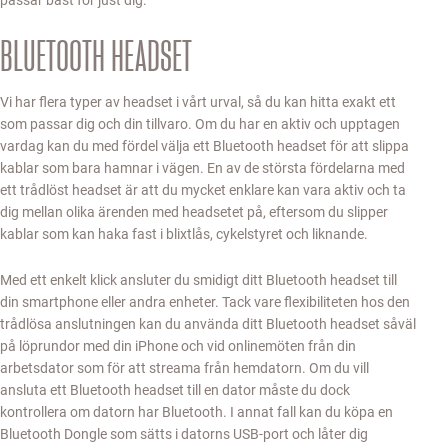
BLUETOOTH HEADSET
Vi har flera typer av headset i vårt urval, så du kan hitta exakt ett
som passar dig och din tillvaro. Om du har en aktiv och upptagen
vardag kan du med fördel välja ett Bluetooth headset för att slippa
kablar som bara hamnar i vägen. En av de största fördelarna med
ett trådlöst headset är att du mycket enklare kan vara aktiv och ta
dig mellan olika ärenden med headsetet på, eftersom du slipper
kablar som kan haka fast i blixtlås, cykelstyret och liknande.
Med ett enkelt klick ansluter du smidigt ditt Bluetooth headset till
din smartphone eller andra enheter. Tack vare flexibiliteten hos den
trådlösa anslutningen kan du använda ditt Bluetooth headset såväl
på löprundor med din iPhone och vid onlinemöten från din
arbetsdator som för att streama från hemdatorn. Om du vill
ansluta ett Bluetooth headset till en dator måste du dock
kontrollera om datorn har Bluetooth. I annat fall kan du köpa en
Bluetooth Dongle som sätts i datorns USB-port och låter dig