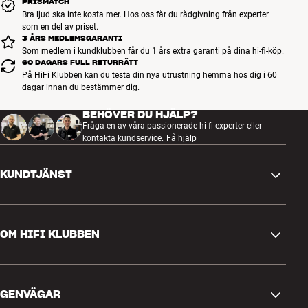
PRISMATCH
Bra ljud ska inte kosta mer. Hos oss får du rådgivning från experter
som en del av priset.
3 ÅRS MEDLEMSGARANTI
Som medlem i kundklubben får du 1 års extra garanti på dina hi-fi-köp.
60 DAGARS FULL RETURRÄTT
På HiFi Klubben kan du testa din nya utrustning hemma hos dig i 60
dagar innan du bestämmer dig.
BEHÖVER DU HJÄLP?
Fråga en av våra passionerade hi-fi-experter eller
kontakta kundservice.
Få hjälp
KUNDTJÄNST
Kontakta oss
OM HIFI KLUBBEN
Frågor och svar
Retur och reklamation
Hitta butik
Ångra beställning
GENVÄGAR
Om oss