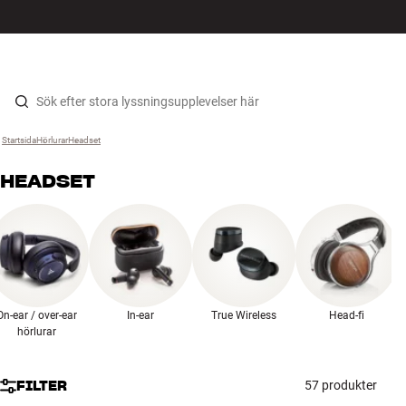
HiFi
MENY
HITTA BUTIK
LOGGA IN
KUNDVAGN
Högtalare
Hopp til innhold
Startsida
Hörlurar
›
Headset
›
Skivspelare
HEADSET
Hörlurar
Surround
TV
On-ear / over-ear
In-ear
True Wireless
Head-fi
System
hörlurar
Kablar
FILTER
57 produkter