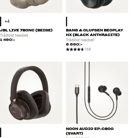
JBL LIVE 780NC (BEIGE)
BANG & OLUFSEN BEOPLAY
HX (BLACK ANTHRACITE)
Trådlöst headset
1 490:-
Trådlöst headset
6 690:-
168
NOON AUDIO EP-C800
(SVART)