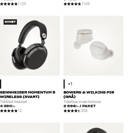
1125
1105
NYHET
SENNHEISER MOMENTUM 5
BOWERS & WILKINS PI6
WIRELESS (SVART)
(GRÅ)
Trådlöst headset
Trådlösa in-ear-hörlurar
4 390:-
2 998:-
/ PAKET
12
206