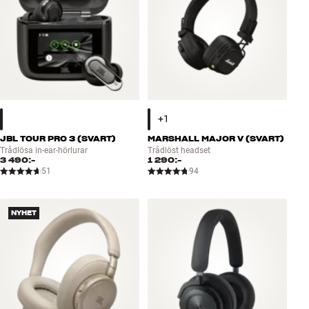
JBL TOUR PRO 3 (SVART)
MARSHALL MAJOR V (SVART)
Trådlösa in-ear-hörlurar
Trådlöst headset
3 490:-
1 290:-
51
94
NYHET