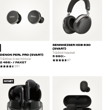
SENNHEISER HDB 630
(SVART)
Trådlöst headset
DENON PERL PRO (SVART)
5 990:-
Trådlösa in-ear-hörlurar
87
2 498:-
/ PAKET
391
NYHET