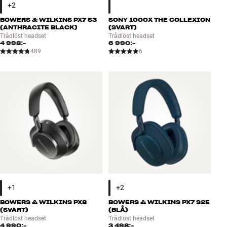
BOWERS & WILKINS PX7 S3
SONY 1000X THE COLLEXION
(ANTHRACITE BLACK)
(SVART)
Trådlöst headset
Trådlöst headset
4 998:-
6 990:-
489
6
BOWERS & WILKINS PX8
BOWERS & WILKINS PX7 S2E
(SVART)
(BLÅ)
Trådlöst headset
Trådlöst headset
4 990:-
3 498:-