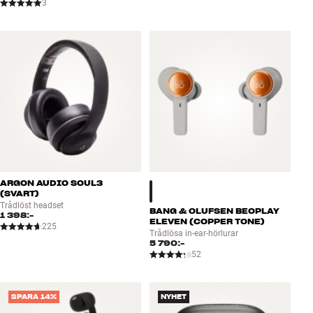
3
ARGON AUDIO SOUL3
(SVART)
Trådlöst headset
BANG & OLUFSEN BEOPLAY
1 398:-
ELEVEN (COPPER TONE)
225
Trådlösa in-ear-hörlurar
5 790:-
52
SPARA 14%
NYHET