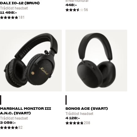
In-ear-hörlurar
DALI IO-12 (BRUN)
448:-
Trådlöst headset
56
11 498:-
181
MARSHALL MONITOR III
SONOS ACE (SVART)
A.N.C. (SVART)
Trådlöst headset
4 128:-
Trådlöst headset
3 059:-
208
82