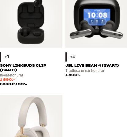
SONY LINKBUDS CLIP
JBL LIVE BEAM 4 (SVART)
(SVART)
Trådlösa in-ear-hörlurar
1 490:-
In-ear-hörlurar
1 890:-
FÖRR
2 199:-