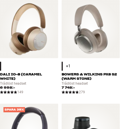
Tillbehör
INSPIRATION
MÄRKEN
NYHETER
ERBJUDANDEN
DALI IO-8 (CARAMEL
BOWERS & WILKINS PX8 S2
Hitta Butik
WHITE)
(WARM STONE)
Trådlöst headset
Trådlöst headset
Kundtjänst
6 998:-
7 748:-
Logga in
149
279
Kundtjänst
Bygg med ljud
Företag
SPARA 35%