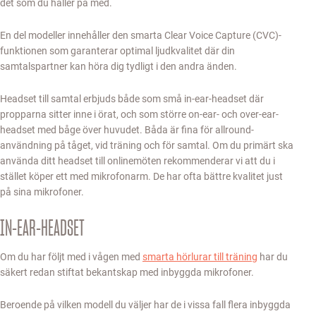
det som du håller på med.
En del modeller innehåller den smarta Clear Voice Capture (CVC)-
funktionen som garanterar optimal ljudkvalitet där din
samtalspartner kan höra dig tydligt i den andra änden.
Headset till samtal erbjuds både som små in-ear-headset där
propparna sitter inne i örat, och som större on-ear- och over-ear-
headset med båge över huvudet. Båda är fina för allround-
användning på tåget, vid träning och för samtal. Om du primärt ska
använda ditt headset till onlinemöten rekommenderar vi att du i
stället köper ett med mikrofonarm. De har ofta bättre kvalitet just
på sina mikrofoner.
IN-EAR-HEADSET
Om du har följt med i vågen med
smarta hörlurar till träning
har du
säkert redan stiftat bekantskap med inbyggda mikrofoner.
Beroende på vilken modell du väljer har de i vissa fall flera inbyggda