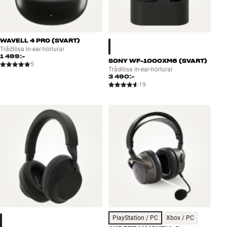
WAVELL 4 PRO (SVART)
Trådlösa in-ear-hörlurar
1 499:-
SONY WF-1000XM6 (SVART)
5
Trådlösa in-ear-hörlurar
3 490:-
19
PlayStation / PC
Xbox / PC