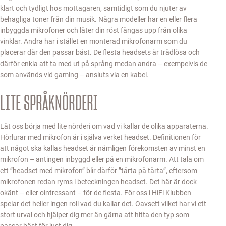
klart och tydligt hos mottagaren, samtidigt som du njuter av
behagliga toner från din musik. Några modeller har en eller flera
inbyggda mikrofoner och låter din röst fångas upp från olika
vinklar. Andra har i stället en monterad mikrofonarm som du
placerar där den passar bäst. De flesta headsets är trådlösa och
därför enkla att ta med ut på språng medan andra – exempelvis de
som används vid gaming – ansluts via en kabel.
LITE SPRÅKNÖRDERI
Låt oss börja med lite nörderi om vad vi kallar de olika apparaterna.
Hörlurar med mikrofon är i själva verket headset. Definitionen för
att något ska kallas headset är nämligen förekomsten av minst en
mikrofon – antingen inbyggd eller på en mikrofonarm. Att tala om
ett ”headset med mikrofon” blir därför ”tårta på tårta”, eftersom
mikrofonen redan ryms i beteckningen headset. Det här är dock
okänt – eller ointressant – för de flesta. För oss i HiFi Klubben
spelar det heller ingen roll vad du kallar det. Oavsett vilket har vi ett
stort urval och hjälper dig mer än gärna att hitta den typ som
passar bäst för just dig.