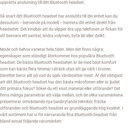
upprätta anslutning till ditt Bluetooth headset.
Så snart ditt Bluetooth headset har anslutits till din enhet kan du
dessutom – beroende på modell – hantera din enhet direkt från
headsetet. Det innebär att du slipper dra upp telefonen ur fickan för
att besvara ett samtal, ändra volymen, byta låt eller dylikt.
Mode och behov varierar hela tiden. Men det finns några
egenskaper som ständigt återkommer hos populära Bluetooth
headset. De bästa Bluetooth headseten är de med bäst komfort
som kan bäras flera timmar i sträck utan att ge värk i öronen.
Därefter beror allt på vad du själv värdesätter mest. Är det viktigast
att ditt Bluetooth headset har den bästa mikrofonen eller är ljudet
ditt primära fokus? Söker du ett visst material eller utförande? Det
finns många parametrar att välja mellan, och de olika varumärkena
presenterar omväxlande nya banbrytande tekniker, fräcka
utföranden och Bluetooth headset av grundläggande hög kvalitet. I
vårt sortiment har vi för närvarande fina Bluetooth headset från
bland annat följande varumärken: