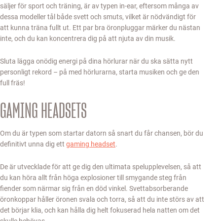
säljer för sport och träning, är av typen in-ear, eftersom många av
dessa modeller tål både svett och smuts, vilket är nödvändigt för
att kunna träna fullt ut. Ett par bra öronpluggar märker du nästan
inte, och du kan koncentrera dig på att njuta av din musik.
Sluta lägga onödig energi på dina hörlurar när du ska sätta nytt
personligt rekord – på med hörlurarna, starta musiken och ge den
full fräs!
GAMING HEADSETS
Om du är typen som startar datorn så snart du får chansen, bör du
definitivt unna dig ett
gaming headset
.
De är utvecklade för att ge dig den ultimata spelupplevelsen, så att
du kan höra allt från höga explosioner till smygande steg från
fiender som närmar sig från en död vinkel. Svettabsorberande
öronkoppar håller öronen svala och torra, så att du inte störs av att
det börjar klia, och kan hålla dig helt fokuserad hela natten om det
skulle behövas.