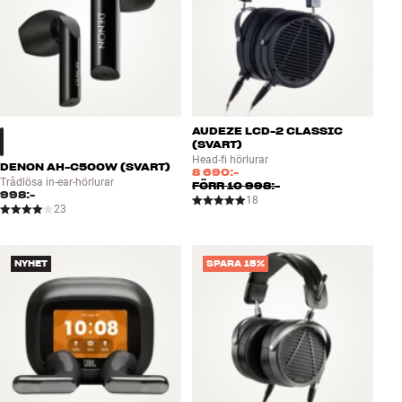
AUDEZE LCD-2 CLASSIC
(SVART)
Head-fi hörlurar
DENON AH-C500W (SVART)
8 690:-
Trådlösa in-ear-hörlurar
FÖRR
10 998:-
998:-
18
23
NYHET
SPARA 15%