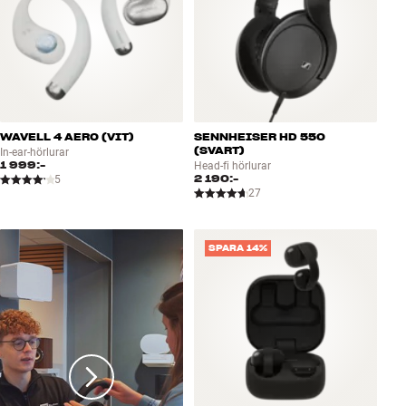
WAVELL 4 AERO (VIT)
SENNHEISER HD 550
(SVART)
In-ear-hörlurar
1 999:-
Head-fi hörlurar
2 190:-
5
27
SPARA 14%