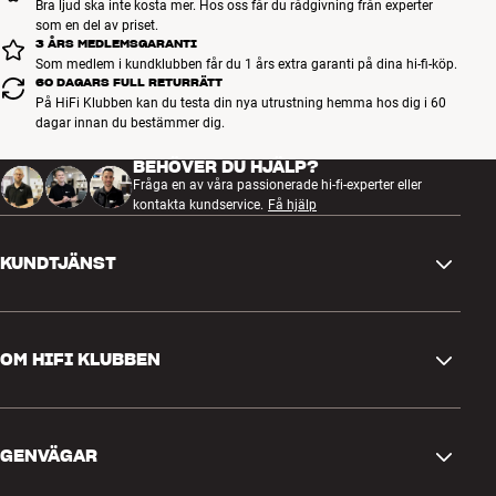
Bra ljud ska inte kosta mer. Hos oss får du rådgivning från experter
som en del av priset.
3 ÅRS MEDLEMSGARANTI
Som medlem i kundklubben får du 1 års extra garanti på dina hi-fi-köp.
60 DAGARS FULL RETURRÄTT
På HiFi Klubben kan du testa din nya utrustning hemma hos dig i 60
dagar innan du bestämmer dig.
BEHÖVER DU HJÄLP?
Fråga en av våra passionerade hi-fi-experter eller
kontakta kundservice.
Få hjälp
KUNDTJÄNST
Kontakta oss
OM HIFI KLUBBEN
Frågor och svar
Retur och reklamation
Hitta butik
Ångra beställning
GENVÄGAR
Om oss
Leverans