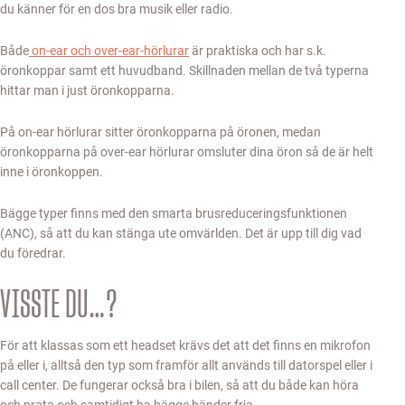
du känner för en dos bra musik eller radio.
Både
on-ear och over-ear-hörlurar
är praktiska och har s.k.
öronkoppar samt ett huvudband. Skillnaden mellan de två typerna
hittar man i just öronkopparna.
På on-ear hörlurar sitter öronkopparna på öronen, medan
öronkopparna på over-ear hörlurar omsluter dina öron så de är helt
inne i öronkoppen.
Bägge typer finns med den smarta brusreduceringsfunktionen
(ANC), så att du kan stänga ute omvärlden. Det är upp till dig vad
du föredrar.
VISSTE DU…?
För att klassas som ett headset krävs det att det finns en mikrofon
på eller i, alltså den typ som framför allt används till datorspel eller i
call center. De fungerar också bra i bilen, så att du både kan höra
och prata och samtidigt ha bägge händer fria.