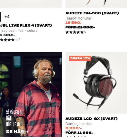
AUDEZE MM-500 (SVART)
Head-fi hörlurar
18 590:-
JBL LIVE FLEX 4 (SVART)
FÖRR
21 998:-
Trådlösa in-ear-hörlurar
6
1 490:-
2
SPARA 17%
SÅ VÄLJER DU
RÄTT
AUDEZE LCD-GX (SVART)
HÖRLURAR
Gaming-headset
9 990:-
SE HÄR
FÖRR
11 998:-