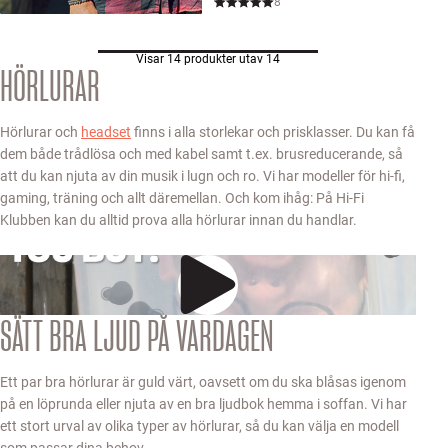
8
Visar 14 produkter utav 14
HÖRLURAR
Hörlurar och
headset
finns i alla storlekar och prisklasser. Du kan få
dem både trådlösa och med kabel samt t.ex. brusreducerande, så
att du kan njuta av din musik i lugn och ro. Vi har modeller för hi-fi,
gaming, träning och allt däremellan. Och kom ihåg: På Hi-Fi
Klubben kan du alltid prova alla hörlurar innan du handlar.
SÄTT BRA LJUD PÅ VARDAGEN
Ett par bra hörlurar är guld värt, oavsett om du ska blåsas igenom
på en löprunda eller njuta av en bra ljudbok hemma i soffan. Vi har
ett stort urval av olika typer av hörlurar, så du kan välja en modell
som passar dina behov.