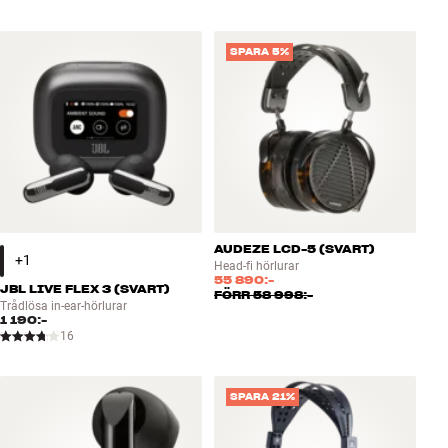
SPARA 5%
AUDEZE LCD-5 (SVART)
Head-fi hörlurar
55 890:-
JBL LIVE FLEX 3 (SVART)
FÖRR
58 998:-
Trådlösa in-ear-hörlurar
1 190:-
16
SPARA 21%