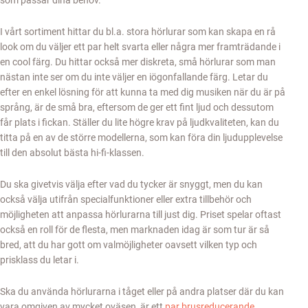
I vårt sortiment hittar du bl.a. stora hörlurar som kan skapa en rå
look om du väljer ett par helt svarta eller några mer framträdande i
en cool färg. Du hittar också mer diskreta, små hörlurar som man
nästan inte ser om du inte väljer en iögonfallande färg. Letar du
efter en enkel lösning för att kunna ta med dig musiken när du är på
språng, är de små bra, eftersom de ger ett fint ljud och dessutom
får plats i fickan. Ställer du lite högre krav på ljudkvaliteten, kan du
titta på en av de större modellerna, som kan föra din ljudupplevelse
till den absolut bästa hi-fi-klassen.
Du ska givetvis välja efter vad du tycker är snyggt, men du kan
också välja utifrån specialfunktioner eller extra tillbehör och
möjligheten att anpassa hörlurarna till just dig. Priset spelar oftast
också en roll för de flesta, men marknaden idag är som tur är så
bred, att du har gott om valmöjligheter oavsett vilken typ och
prisklass du letar i.
Ska du använda hörlurarna i tåget eller på andra platser där du kan
vara omgiven av mycket oväsen, är ett
par brusreducerande