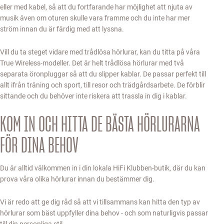
eller med kabel, så att du fortfarande har möjlighet att njuta av
musik även om oturen skulle vara framme och du inte har mer
ström innan du är färdig med att lyssna.
Vill du ta steget vidare med trådlösa hörlurar, kan du titta på våra
True Wireless-modeller. Det är helt trådlösa hörlurar med två
separata öronpluggar så att du slipper kablar. De passar perfekt till
allt ifrån träning och sport, till resor och trädgårdsarbete. De förblir
sittande och du behöver inte riskera att trassla in dig i kablar.
KOM IN OCH HITTA DE BÄSTA HÖRLURARNA
FÖR DINA BEHOV
Du är alltid välkommen in i din lokala HiFi Klubben-butik, där du kan
prova våra olika hörlurar innan du bestämmer dig.
Vi är redo att ge dig råd så att vi tillsammans kan hitta den typ av
hörlurar som bäst uppfyller dina behov - och som naturligvis passar
till din personliga stil.