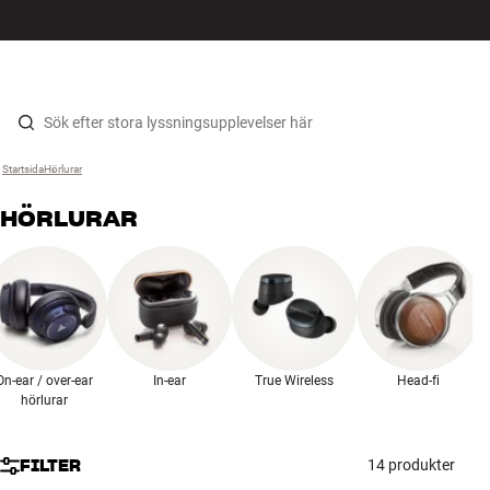
HiFi
MENY
HITTA BUTIK
LOGGA IN
KUNDVAGN
Högtalare
Hopp til innhold
Startsida
Hörlurar
›
Skivspelare
HÖRLURAR
Hörlurar
Surround
TV
On-ear / over-ear
In-ear
True Wireless
Head-fi
System
hörlurar
Kablar
FILTER
14 produkter