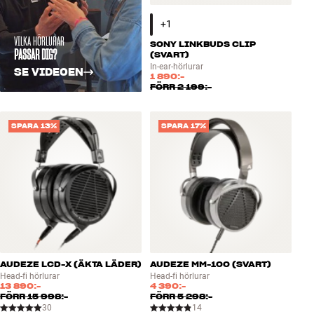
VILKA HÖRLURAR
SONY LINKBUDS CLIP
PASSAR DIG?
(SVART)
In-ear-hörlurar
SE VIDEOEN
1 890:-
FÖRR
2 199:-
SPARA 13%
SPARA 17%
AUDEZE LCD-X (ÄKTA LÄDER)
AUDEZE MM-100 (SVART)
Head-fi hörlurar
Head-fi hörlurar
13 890:-
4 390:-
FÖRR
15 998:-
FÖRR
5 298:-
30
14