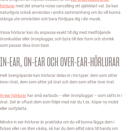
hörlurar
med det smarta noise cancelling ett självklart val. De kan
naturligvis också användas i andra sammanhang om du vill kunna
stänga ute omvärlden och bara fördjupa dig i din musik.
Vissa hörlurar kan du anpassa exakt till dig med medföljande
öronkuddar eller öronpluggar, och byta till den form och storlek
som passar dina öron bäst.
IN-EAR, ON-EAR OCH OVER-EAR-HÖRLURAR
Helt övergripande kan hörlurar delas in i tre typer: dem som sitter
inne i örat, dem som sitter på örat och dem som sitter över örat.
In-ear hörlurar
har små earbuds – eller öronpluggar – som sätts in i
örat. Det är oftast dem som följer med när du t.ex. köper ny mobil
eller surfplatta.
Mindre in ear-hörlurar är praktiska om du vill kunna lägga dem i
fickan eller i en liten väska, så har du dem alltid nära till hands om