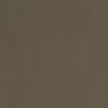
Tillbehör
INSPIRATION
MÄRKEN
NYHETER
ERBJUDANDEN
Hitta Butik
Kundtjänst
Logga in
Kundtjänst
Bygg med ljud
Företag